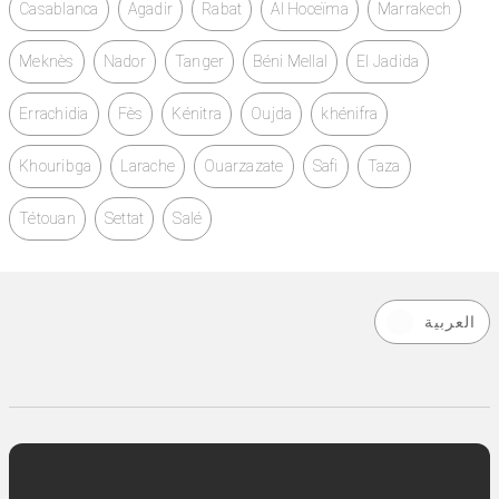
Casablanca
Agadir
Rabat
Al Hoceïma
Marrakech
Meknès
Nador
Tanger
Béni Mellal
El Jadida
Errachidia
Fès
Kénitra
Oujda
khénifra
Khouribga
Larache
Ouarzazate
Safi
Taza
Tétouan
Settat
Salé
العربية