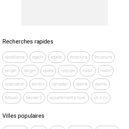
Recherches rapides
casablanca
agadir
agadir
essaouira
essaouira
tanger
tanger
opera
l equipe
nador
nador
localisation
kenitra
ramadan
dakhla
dakhla
tetouan
hassan 2
appartement a louer
vis a vis
Villes populaires