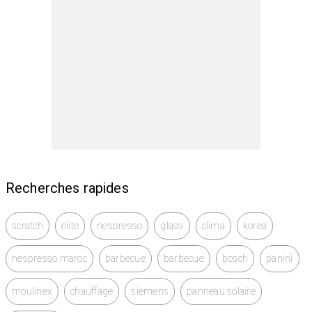
Recherches rapides
scratch
elite
nespresso
glass
clima
korea
nespresso maroc
barbecue
barbecue
bosch
panini
moulinex
chauffage
siemens
panneau solaire