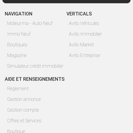
NAVIGATION
VERTICALS
Moteur.ma - Auto Neuf
Avito Véhicules
Immo Neuf
Avito Immobilier
Boutiques
Avito Market
Magazine
Avito Entreprise
Simulateur crédit immobilier
AIDE ET RENSEIGNEMENTS
Règlement
Gestion annonce
Gestion compte
Offres et Services
Boutique