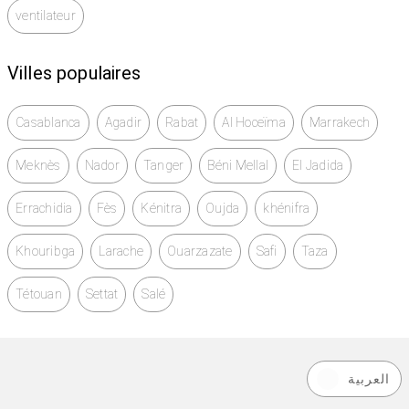
ventilateur
Villes populaires
Casablanca
Agadir
Rabat
Al Hoceïma
Marrakech
Meknès
Nador
Tanger
Béni Mellal
El Jadida
Errachidia
Fès
Kénitra
Oujda
khénifra
Khouribga
Larache
Ouarzazate
Safi
Taza
Tétouan
Settat
Salé
العربية