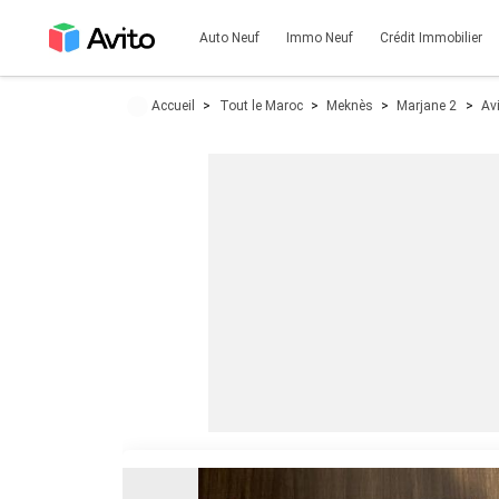
Auto Neuf
Immo Neuf
Crédit Immobilier
Accueil
Tout le Maroc
Meknès
Marjane 2
Av