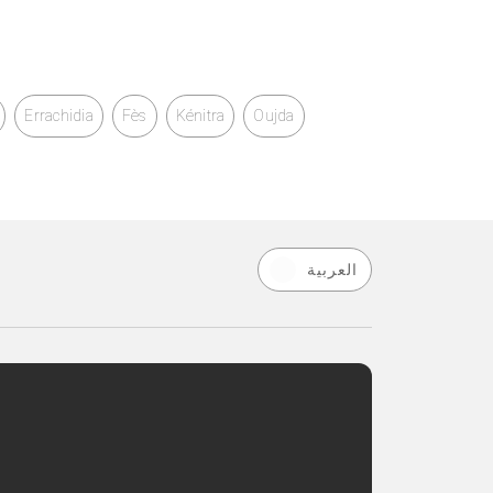
Errachidia
Fès
Kénitra
Oujda
العربية