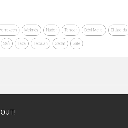
Marrakech
Meknès
Nador
Tanger
Béni Mellal
El Jadida
Safi
Taza
Tétouan
Settat
Salé
TOUT!