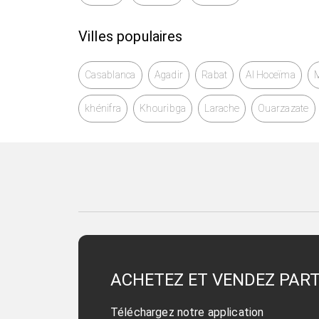
Villes populaires
Casablanca
Agadir
Rabat
Al Hoceïma
khénifra
Khouribga
Larache
Ouarzazate
ACHETEZ ET VENDEZ PAR
Téléchargez notre application