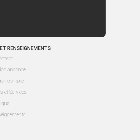
 ET RENSEIGNEMENTS
lement
ion annonce
ion compte
es et Services
ique
seignements