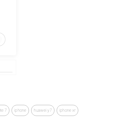
te 7
iphone
huawei y7
iphone xr