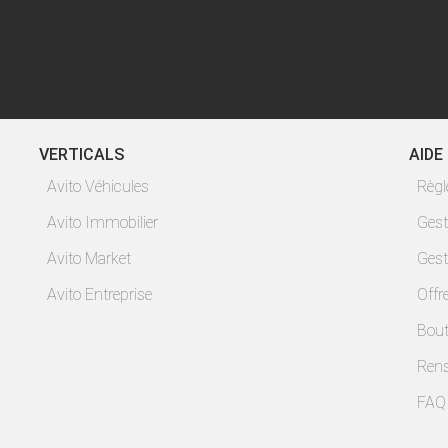
VERTICALS
AIDE
Avito Véhicules
Règ
Avito Immobilier
Gest
Avito Market
Gest
Avito Entreprise
Offr
Bout
Ren
FAQ