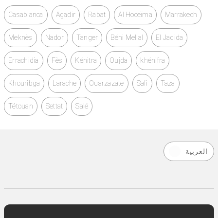
Casablanca
Agadir
Rabat
Al Hoceïma
Marrakech
Meknès
Nador
Tanger
Béni Mellal
El Jadida
Errachidia
Fès
Kénitra
Oujda
khénifra
Khouribga
Larache
Ouarzazate
Safi
Taza
Tétouan
Settat
Salé
العربية