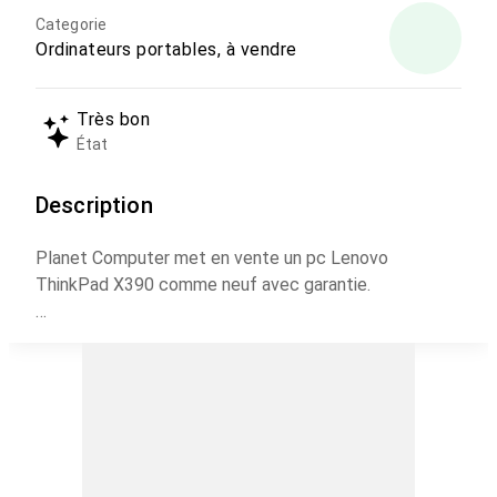
Categorie
Ordinateurs portables, à vendre
Très bon
État
Description
Planet Computer met en vente un pc Lenovo
ThinkPad X390 comme neuf avec garantie.
Lenovo ThinkPad X390
Processeur: Intel Core i5-8365U ( Génération 8 ) 8
CPUs - Turbo Boost 4.1GHz
Ram : 16GB DDR4