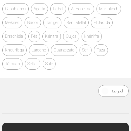
Casablanca
Agadir
Rabat
Al Hoceïma
Marrakech
Meknès
Nador
Tanger
Béni Mellal
El Jadida
Errachidia
Fès
Kénitra
Oujda
khénifra
Khouribga
Larache
Ouarzazate
Safi
Taza
Tétouan
Settat
Salé
العربية