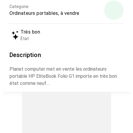
Categorie
Ordinateurs portables, à vendre
Très bon
État
Description
Planet computer met en vente les ordinateurs
portable HP EliteBook Folio G1 importe en très bon
état comme neuf.
HP EliteBook Folio G1
Intel Core M7-6Y75 vPro ( Génération 6 ) Turbo Boost
Max 3.1GHz
Ram 8GB DDR4
Stockage 256GB SSD