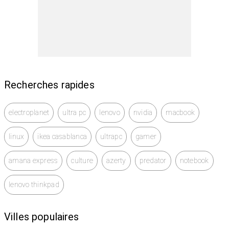
Ecran 12,5 pouce 4K ( 3840 x 2160 )
Carte Graphique Intel HD Graphics 515
Chargeur original
Certificat de garantie 3 mois.
Recherches rapides
electroplanet
ultra pc
lenovo
nvidia
macbook
linux
ikea casablanca
ultrapc
gamer
amana express
culture
azerty
predator
notebook
lenovo thinkpad
Villes populaires