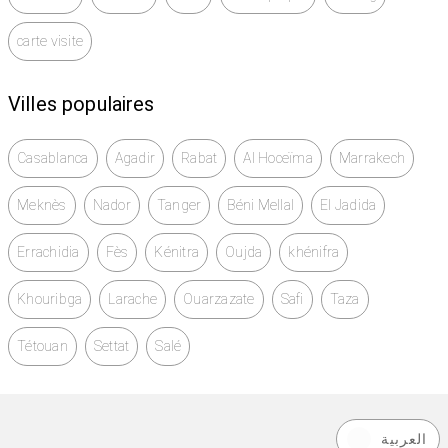
carte visite
Villes populaires
Casablanca
Agadir
Rabat
Al Hoceïma
Marrakech
Meknès
Nador
Tanger
Béni Mellal
El Jadida
Errachidia
Fès
Kénitra
Oujda
khénifra
Khouribga
Larache
Ouarzazate
Safi
Taza
Tétouan
Settat
Salé
العربية