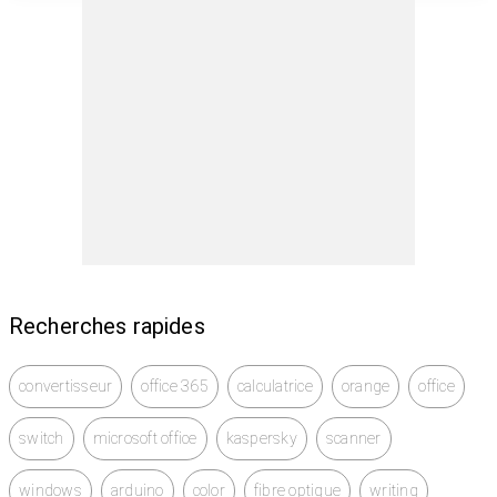
Recherches rapides
convertisseur
office 365
calculatrice
orange
office
switch
microsoft office
kaspersky
scanner
windows
arduino
color
fibre optique
writing