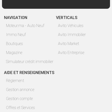
NAVIGATION
VERTICALS
Moteur.ma - Auto Neuf
Avito Véhicules
Immo Neuf
Avito Immobilier
Boutiques
Avito Market
Magazine
Avito Entreprise
Simulateur crédit immobilier
AIDE ET RENSEIGNEMENTS
Règlement
Gestion annonce
Gestion compte
Offres et Services