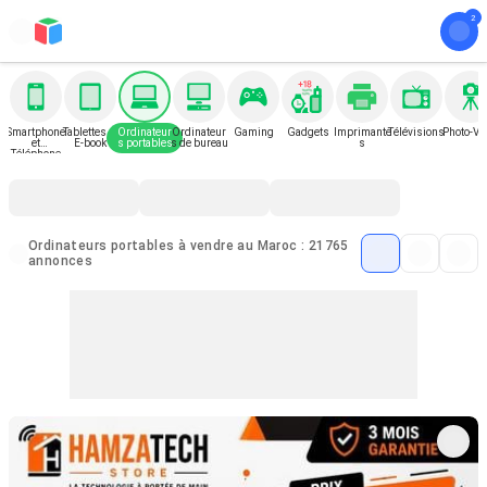
Smartphone
Tablettes et
Ordinateur
Ordinateur
Gaming
Gadgets
Imprimante
Télévisions
Photo-Vi
et
E-book
s portables
s de bureau
s
Téléphone
Ordinateurs portables à vendre au Maroc : 21765
annonces