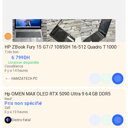
HP ZBook Fury 15 G7 i7 10850H 16-512 Quadro T1000
Très bon
6 799
DH
Livraison disponible
Casablanca
il y a 14 heures
HAMZATECH PC
Hp OMEN MAX OLED RTX 5090 Ultra 9 64 GB DDR5
Neuf
Prix non spécifié
Safi
il y a 10 heures
Electro Fatal