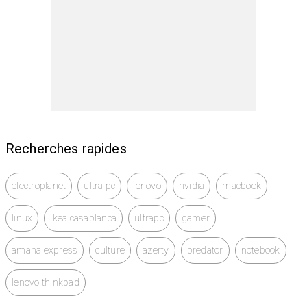
Recherches rapides
electroplanet
ultra pc
lenovo
nvidia
macbook
linux
ikea casablanca
ultrapc
gamer
amana express
culture
azerty
predator
notebook
lenovo thinkpad