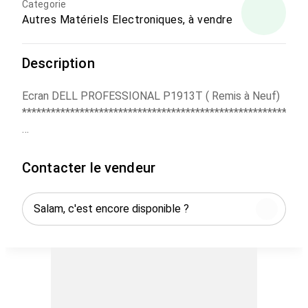
Categorie
Autres Matériels Electroniques, à vendre
Description
Ecran DELL PROFESSIONAL P1913T ( Remis à Neuf)
*******************************************************
- Etat : Remis à Neuf
- Réference : P1913T
Contacter le vendeur
- Connectiques vidéo principales : HDMI, DisplayPort ,
VGA, DVI
Pour plus d'informations, contactez nous sur
WhatsApp
Adresse: 179, BD BIR ANZARANE MAARIF
CASABLANCA.