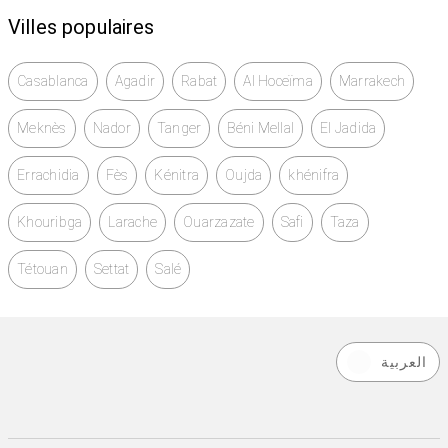
Villes populaires
Casablanca
Agadir
Rabat
Al Hoceïma
Marrakech
Meknès
Nador
Tanger
Béni Mellal
El Jadida
Errachidia
Fès
Kénitra
Oujda
khénifra
Khouribga
Larache
Ouarzazate
Safi
Taza
Tétouan
Settat
Salé
العربية