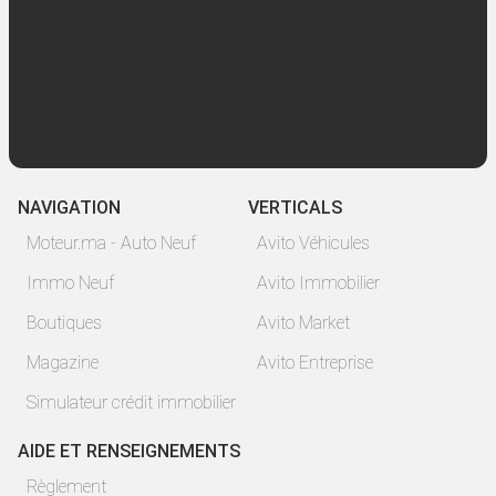
NAVIGATION
VERTICALS
Moteur.ma - Auto Neuf
Avito Véhicules
Immo Neuf
Avito Immobilier
Boutiques
Avito Market
Magazine
Avito Entreprise
Simulateur crédit immobilier
AIDE ET RENSEIGNEMENTS
Règlement