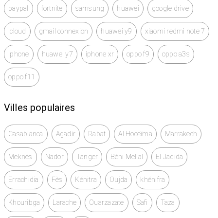
paypal
fortnite
samsung
huawei
google drive
icloud
gmail connexion
huawei y9
xiaomi redmi note 7
iphone
huawei y7
iphone xr
oppo f9
oppo a3s
oppo f11
Villes populaires
Casablanca
Agadir
Rabat
Al Hoceïma
Marrakech
Meknès
Nador
Tanger
Béni Mellal
El Jadida
Errachidia
Fès
Kénitra
Oujda
khénifra
Khouribga
Larache
Ouarzazate
Safi
Taza