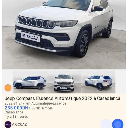
Jeep Compass Essence Automatique 2022 à Casablanca
2022
81,247 km
Automatique
Essence
235 000
DH
4 873
DH
/
mois
Casablanca
il y a 18 heures
M.OCCAZ