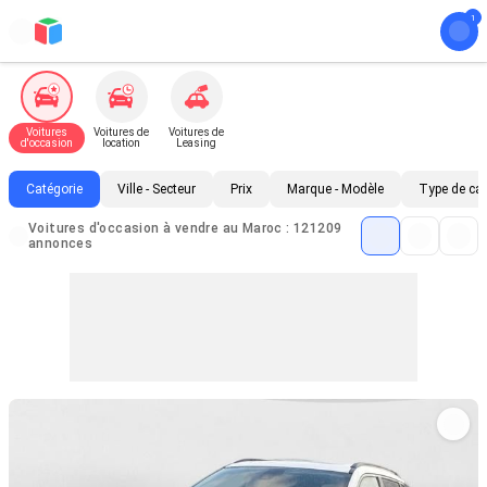
Voitures
Voitures de
Voitures de
d'occasion
location
Leasing
Catégorie
Ville - Secteur
Prix
Marque - Modèle
Type de ca
Voitures d'occasion à vendre au Maroc : 121209
annonces