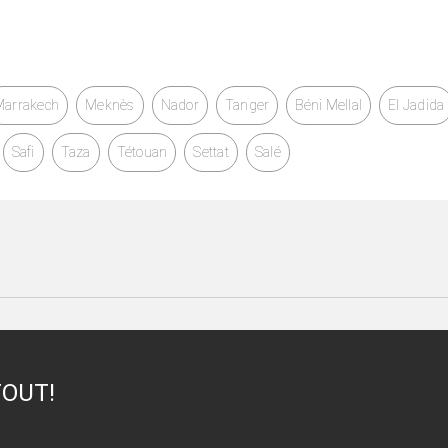
Marrakech
Meknès
Nador
Tanger
Béni Mellal
El Jadida
Safi
Taza
Tétouan
Settat
Salé
TOUT!