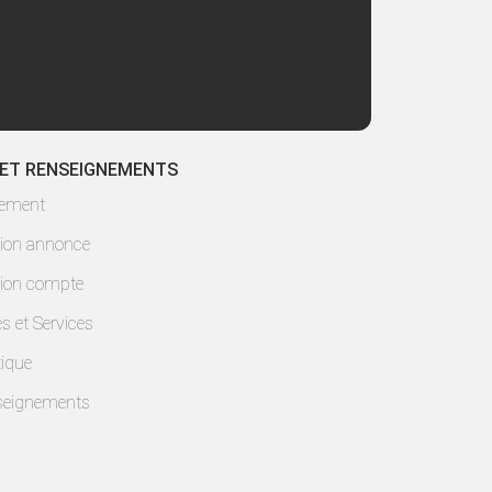
 ET RENSEIGNEMENTS
lement
ion annonce
ion compte
es et Services
ique
seignements