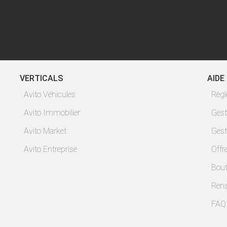
VERTICALS
AIDE
Avito Véhicules
Règ
Avito Immobilier
Gest
Avito Market
Gest
Avito Entreprise
Offr
Bout
Ren
FAQ