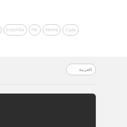
Errachidia
Fès
Kénitra
Oujda
العربية