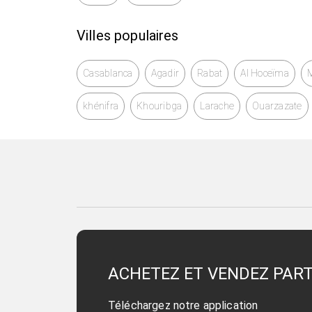
Villes populaires
Casablanca
Agadir
Rabat
Al Hoceïma
khénifra
Khouribga
Larache
Ouarzazate
ACHETEZ ET VENDEZ PAR
Téléchargez notre application