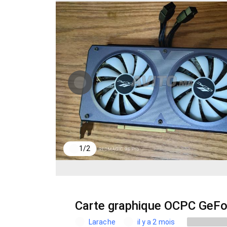
1
/
2
Carte graphique OCPC GeFo
Larache
il y a 2 mois