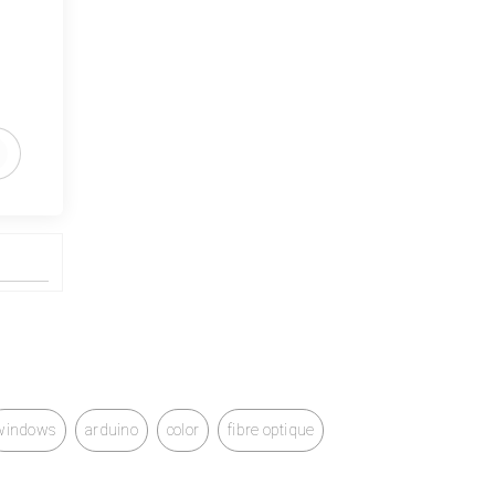
windows
arduino
color
fibre optique