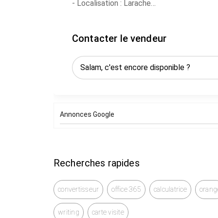
- Localisation : Larache
Contactez-moi pour plus de détails.
Contacter le vendeur
Annonces Google
Recherches rapides
convertisseur
office 365
calculatrice
orang
writing
carte visite