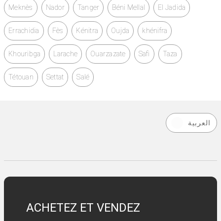
Meknès
Nador
Tanger
Béni Mellal
El Jadida
Errachidia
Fès
Kénitra
Oujda
khénifra
Khouribga
Larache
Ouarzazate
Safi
Taza
Tétouan
Settat
Salé
العربية
ACHETEZ ET VENDEZ