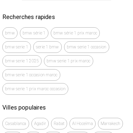
Recherches rapides
bmw
bmw série 1
bmw série 1 prix maroc
bmw serie 1
serie 1 bmw
bmw serie 1 occasion
bmw serie 1 2025
bmw serie 1 prix maroc
bmw serie 1 occasion maroc
bmw serie 1 prix maroc occasion
Villes populaires
Casablanca
Agadir
Rabat
Al Hoceïma
Marrakech