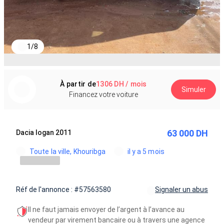
1
/
8
À partir de
1306 DH / mois
Simuler
Financez votre voiture
63 000 DH
Dacia logan 2011
Toute la ville, Khouribga
il y a 5 mois
Réf de l'annonce : #57563580
Signaler un abus
Il ne faut jamais envoyer de l’argent à l’avance au
vendeur par virement bancaire ou à travers une agence