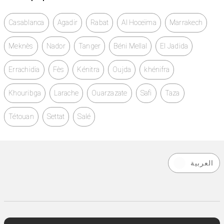
Casablanca
Agadir
Rabat
Al Hoceïma
Marrakech
Meknès
Nador
Tanger
Béni Mellal
El Jadida
Errachidia
Fès
Kénitra
Oujda
khénifra
Khouribga
Larache
Ouarzazate
Safi
Taza
Tétouan
Settat
Salé
العربية