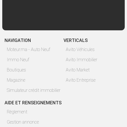
NAVIGATION
VERTICALS
Moteur.ma - Auto Neuf
Avito Véhicules
Immo Neuf
Avito Immobilier
Boutiques
Avito Market
Magazine
Avito Entreprise
Simulateur crédit immobilier
AIDE ET RENSEIGNEMENTS
Règlement
Gestion annonce