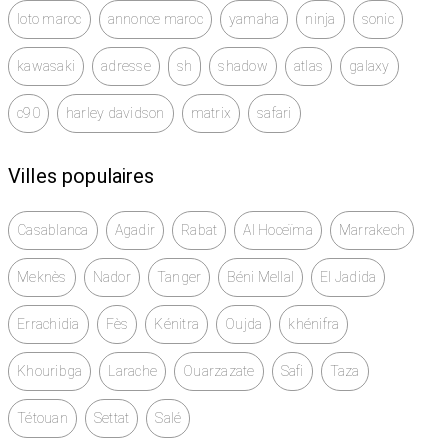
loto maroc
annonce maroc
yamaha
ninja
sonic
kawasaki
adresse
sh
shadow
atlas
galaxy
c90
harley davidson
matrix
safari
Villes populaires
Casablanca
Agadir
Rabat
Al Hoceïma
Marrakech
Meknès
Nador
Tanger
Béni Mellal
El Jadida
Errachidia
Fès
Kénitra
Oujda
khénifra
Khouribga
Larache
Ouarzazate
Safi
Taza
Tétouan
Settat
Salé