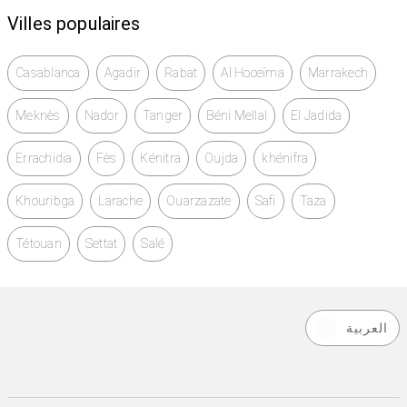
Villes populaires
Casablanca
Agadir
Rabat
Al Hoceïma
Marrakech
Meknès
Nador
Tanger
Béni Mellal
El Jadida
Errachidia
Fès
Kénitra
Oujda
khénifra
Khouribga
Larache
Ouarzazate
Safi
Taza
Tétouan
Settat
Salé
العربية