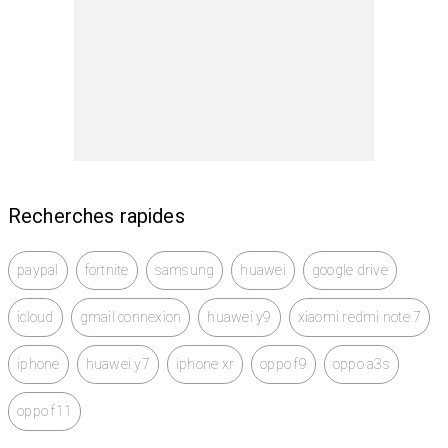
Recherches rapides
paypal
fortnite
samsung
huawei
google drive
icloud
gmail connexion
huawei y9
xiaomi redmi note 7
iphone
huawei y7
iphone xr
oppo f9
oppo a3s
oppo f11