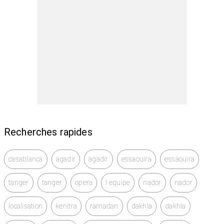
Recherches rapides
casablanca
agadir
agadir
essaouira
essaouira
tanger
tanger
opera
l equipe
nador
nador
localisation
kenitra
ramadan
dakhla
dakhla