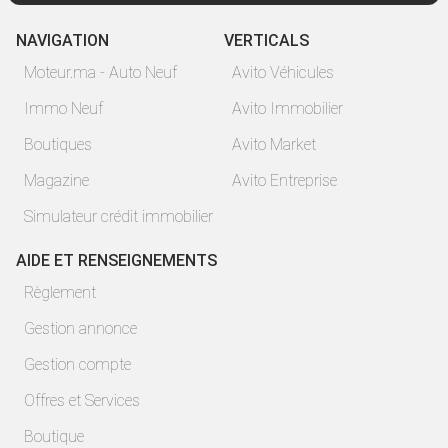
NAVIGATION
VERTICALS
Moteur.ma - Auto Neuf
Avito Véhicules
Immo Neuf
Avito Immobilier
Boutiques
Avito Market
Magazine
Avito Entreprise
Simulateur crédit immobilier
AIDE ET RENSEIGNEMENTS
Règlement
Gestion annonce
Gestion compte
Offres et Services
Boutique