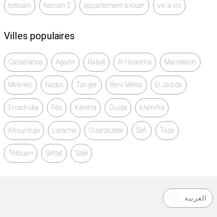
tetouan
hassan 2
appartement a louer
vis a vis
Villes populaires
Casablanca
Agadir
Rabat
Al Hoceïma
Marrakech
Meknès
Nador
Tanger
Béni Mellal
El Jadida
Errachidia
Fès
Kénitra
Oujda
khénifra
Khouribga
Larache
Ouarzazate
Safi
Taza
Tétouan
Settat
Salé
العربية