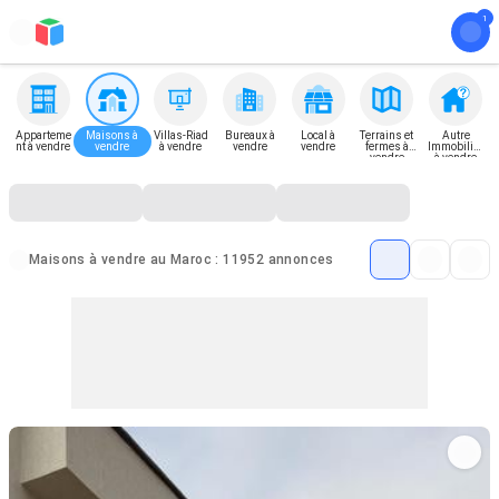
Apparteme
Maisons à
Villas-Riad
Bureaux à
Local à
Terrains et
Autre
nt à vendre
vendre
à vendre
vendre
vendre
fermes à
Immobilier
vendre
à vendre
Maisons à vendre au Maroc : 11952 annonces