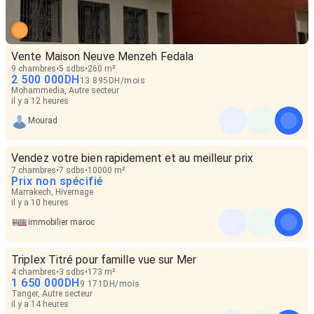
Vente Maison Neuve Menzeh Fedala
9 chambres
5 sdbs
260 m²
2 500 000
DH
13 895
DH
/
mois
Mohammedia, Autre secteur
il y a 12 heures
Mourad
Vendez votre bien rapidement et au meilleur prix
7 chambres
7 sdbs
10000 m²
Prix non spécifié
Marrakech, Hivernage
il y a 10 heures
immobilier maroc
Triplex Titré pour famille vue sur Mer
4 chambres
3 sdbs
173 m²
1 650 000
DH
9 171
DH
/
mois
Tanger, Autre secteur
il y a 14 heures