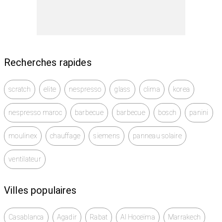
Recherches rapides
scratch
elite
nespresso
glass
clima
korea
nespresso maroc
barbecue
barbecue
bosch
panini
moulinex
chauffage
siemens
panneau solaire
ventilateur
Villes populaires
Casablanca
Agadir
Rabat
Al Hoceïma
Marrakech