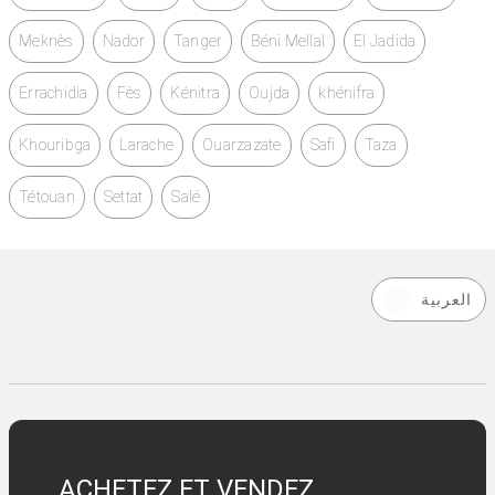
Meknès
Nador
Tanger
Béni Mellal
El Jadida
Errachidia
Fès
Kénitra
Oujda
khénifra
Khouribga
Larache
Ouarzazate
Safi
Taza
Tétouan
Settat
Salé
العربية
ACHETEZ ET VENDEZ