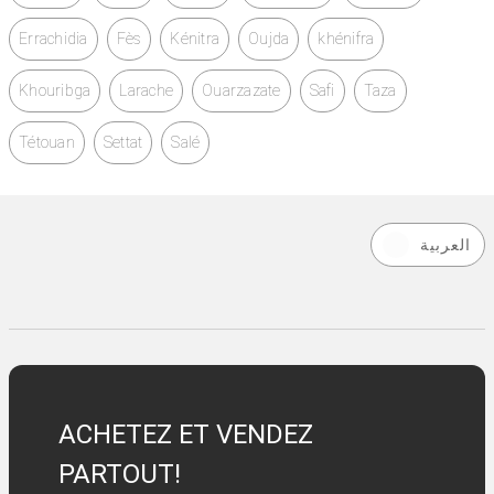
Errachidia
Fès
Kénitra
Oujda
khénifra
Khouribga
Larache
Ouarzazate
Safi
Taza
Tétouan
Settat
Salé
العربية
ACHETEZ ET VENDEZ
PARTOUT!