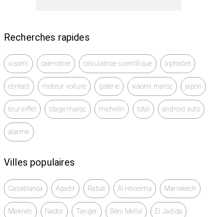
Recherches rapides
xiaomi
calendrier
calculatrice scientifique
alphabet
contact
moteur voiture
galerie
xiaomi maroc
japon
tour eiffel
stage maroc
michelin
total
android auto
alarme
Villes populaires
Casablanca
Agadir
Rabat
Al Hoceïma
Marrakech
Meknès
Nador
Tanger
Béni Mellal
El Jadida