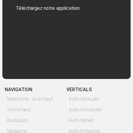
Téléchargez notre application
NAVIGATION
VERTICALS
Moteur.ma - Auto Neuf
Avito Véhicules
Immo Neuf
Avito Immobilier
Boutiques
Avito Market
Magazine
Avito Entreprise