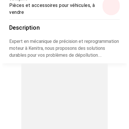
Pièces et accessoires pour véhicules, à
vendre
Description
Expert en mécanique de précision et reprogrammation
moteur à Kenitra, nous proposons des solutions
durables pour vos problèmes de dépollution.
Suppression et désactivation FAP (Filtre à Particules),
EGR, et AdBlue pour tous véhicules et toutes
marques. Solution rapide, fiable et garantie. Appelez le
06.49.14.70.58.
🔧 خبير في ميكانيك الدقة وبرمجة المحرك في القنيطرة،
نقدم حلولًا مستدامة لمشاكل التلوث. حذف وتعطيل FAP
EGR و AdBlue لجميع أنواع السيارات والعلامات التجارية.
حل سريع وموثوق ومضمون. اتصل بـ 06.49.14.70.58.