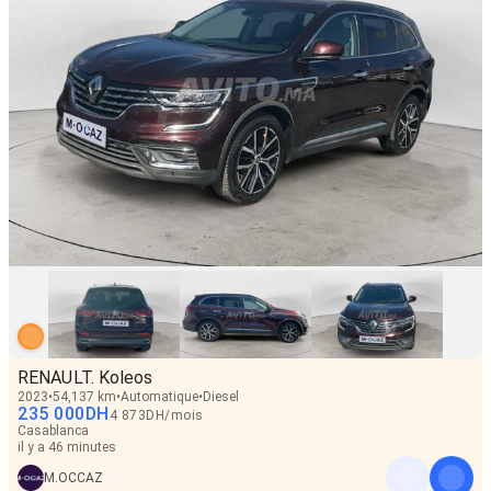
RENAULT. Koleos
2023
54,137 km
Automatique
Diesel
235 000
DH
4 873
DH
/
mois
Casablanca
il y a 46 minutes
M.OCCAZ