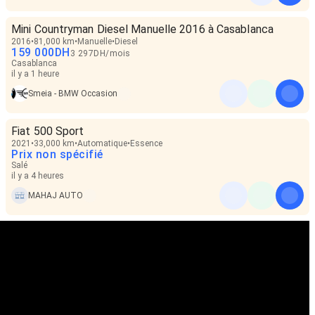
Mini Countryman Diesel Manuelle 2016 à Casablanca
2016
81,000 km
Manuelle
Diesel
159 000
DH
3 297
DH
/
mois
Casablanca
il y a 1 heure
Smeia - BMW Occasion
Fiat 500 Sport
2021
33,000 km
Automatique
Essence
Prix non spécifié
Salé
il y a 4 heures
MAHAJ AUTO