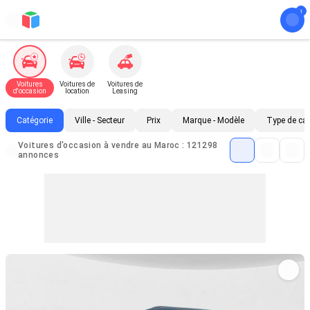
Voitures
Voitures de
Voitures de
d'occasion
location
Leasing
Catégorie
Ville - Secteur
Prix
Marque - Modèle
Type de ca
Voitures d'occasion à vendre au Maroc : 121298
annonces