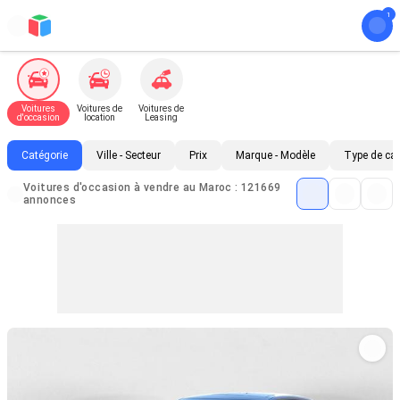
Voitures
Voitures de
Voitures de
d'occasion
location
Leasing
Catégorie
Ville - Secteur
Prix
Marque - Modèle
Type de ca
Voitures d'occasion à vendre au Maroc : 121669
annonces