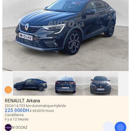
RENAULT. Arkana
2024
14,703 km
Automatique
Hybride
225 000
DH
4 666
DH
/
mois
Casablanca
il y a 12 heures
M.OCCAZ