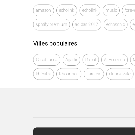
amazon
echolink
echolink
music
forev
spotify premium
adidas 2017
echosonic
e
Villes populaires
Casablanca
Agadir
Rabat
Al Hoceïma
khénifra
Khouribga
Larache
Ouarzazate