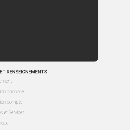
 ET RENSEIGNEMENTS
lement
ion annonce
ion compte
es et Services
ique