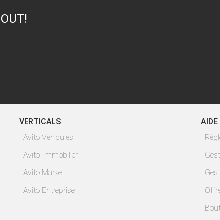
TOUT!
VERTICALS
AIDE
Avito Véhicules
Règ
Avito Immobilier
Gest
Avito Market
Gest
Avito Entreprise
Offr
Bout