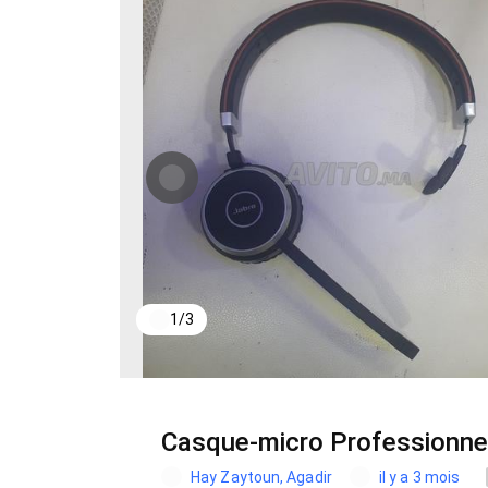
1
/
3
Casque-micro Profession
Hay Zaytoun, Agadir
il y a 3 mois