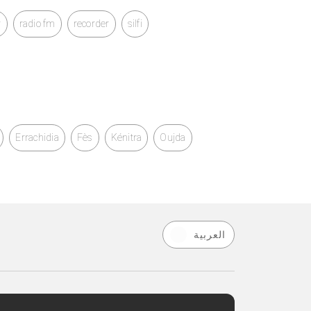
v
radio fm
recorder
silfi
Errachidia
Fès
Kénitra
Oujda
العربية