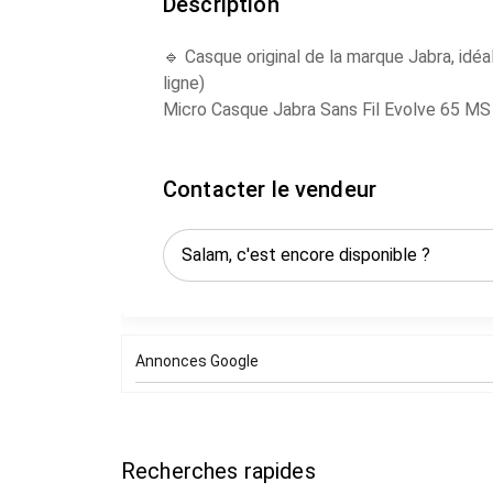
Description
🔹 Casque original de la marque Jabra, idéal 
ligne)
Micro Casque Jabra Sans Fil Evolve 65 M
Application: smartphone, PC/ordinateur po
Forme: monaural
Contacter le vendeur
Connexion: sans fil
Technologie radio: Bluetooth.
💼 Parfait pour:
Service client /Télétravail / Teams / appe
Annonces Google
Recherches rapides