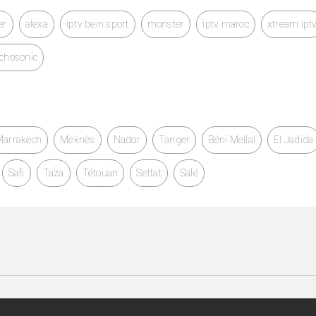
er
alexa
iptv bein sport
monster
iptv maroc
xtream ipt
chosonic
Marrakech
Meknès
Nador
Tanger
Béni Mellal
El Jadida
Safi
Taza
Tétouan
Settat
Salé