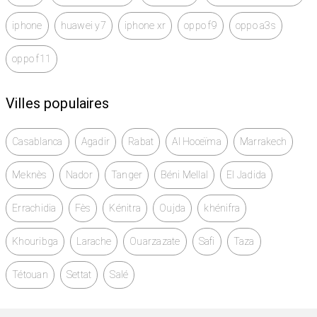
iphone
huawei y7
iphone xr
oppo f9
oppo a3s
oppo f11
Villes populaires
Casablanca
Agadir
Rabat
Al Hoceïma
Marrakech
Meknès
Nador
Tanger
Béni Mellal
El Jadida
Errachidia
Fès
Kénitra
Oujda
khénifra
Khouribga
Larache
Ouarzazate
Safi
Taza
Tétouan
Settat
Salé