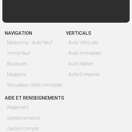
NAVIGATION
VERTICALS
Moteur.ma - Auto Neuf
Avito Véhicules
Immo Neuf
Avito Immobilier
Boutiques
Avito Market
Magazine
Avito Entreprise
Simulateur crédit immobilier
AIDE ET RENSEIGNEMENTS
Règlement
Gestion annonce
Gestion compte