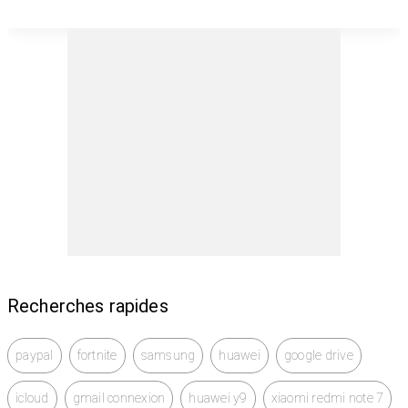
Recherches rapides
paypal
fortnite
samsung
huawei
google drive
icloud
gmail connexion
huawei y9
xiaomi redmi note 7