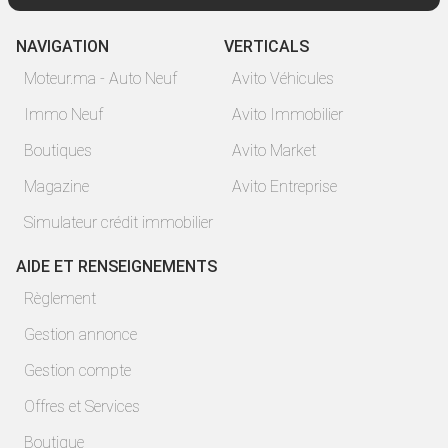
NAVIGATION
VERTICALS
Moteur.ma - Auto Neuf
Avito Véhicules
Immo Neuf
Avito Immobilier
Boutiques
Avito Market
Magazine
Avito Entreprise
Simulateur crédit immobilier
AIDE ET RENSEIGNEMENTS
Règlement
Gestion annonce
Gestion compte
Offres et Services
Boutique