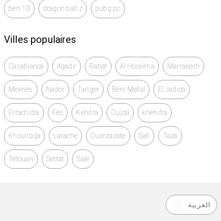
ben 10
dragon ball z
pubg pc
Villes populaires
Casablanca
Agadir
Rabat
Al Hoceïma
Marrakech
Meknès
Nador
Tanger
Béni Mellal
El Jadida
Errachidia
Fès
Kénitra
Oujda
khénifra
Khouribga
Larache
Ouarzazate
Safi
Taza
Tétouan
Settat
Salé
العربية