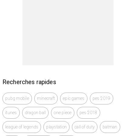
Recherches rapides
pubg mobile
minecraft
epic games
pes 2019
itunes
dragon ball
one piece
pes 2018
league of legends
playstation
call of duty
batman