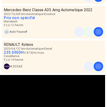
Mercedes-Benz Classe A35 Amg Automatique 2022
2022
70,000 km
Automatique
Essence
Prix non spécifié
Marrakech
il y a 12 heures
Auto Youssef
RENAULT. Koleos
2023
54,137 km
Automatique
Diesel
235 000
DH
4 873
DH
/
mois
Casablanca
il y a 14 heures
M.OCCAZ