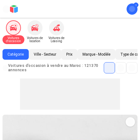
Voitures
Voitures de
Voitures de
d'occasion
location
Leasing
Catégorie
Ville - Secteur
Prix
Marque - Modèle
Type de ca
Voitures d'occasion à vendre au Maroc : 121370
annonces