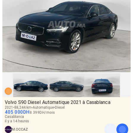
Volvo S90 Diesel Automatique 2021 à Casablanca
2021
88,244 km
Automatique
Diesel
405 000
DH
8 399
DH
/
mois
Casablanca
il y a 14 heures
M.OCCAZ