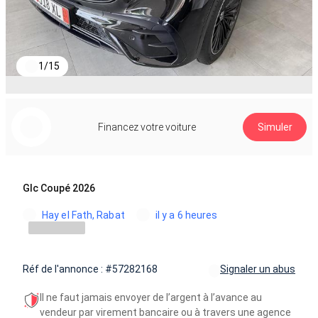
1
/
15
Financez votre voiture
Simuler
Glc Coupé 2026
Hay el Fath, Rabat
il y a 6 heures
Réf de l'annonce : #57282168
Signaler un abus
Il ne faut jamais envoyer de l’argent à l’avance au
vendeur par virement bancaire ou à travers une agence