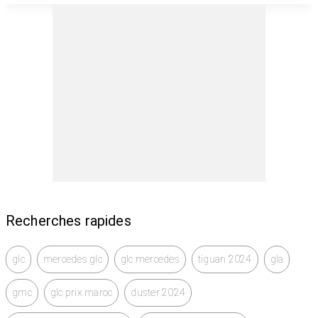
Recherches rapides
glc
mercedes glc
glc mercedes
tiguan 2024
gla
gmc
glc prix maroc
duster 2024