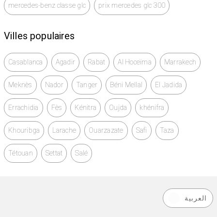
mercedes-benz classe glc
prix mercedes glc 300
Villes populaires
Casablanca
Agadir
Rabat
Al Hoceïma
Marrakech
Meknès
Nador
Tanger
Béni Mellal
El Jadida
Errachidia
Fès
Kénitra
Oujda
khénifra
Khouribga
Larache
Ouarzazate
Safi
Taza
Tétouan
Settat
Salé
العربية