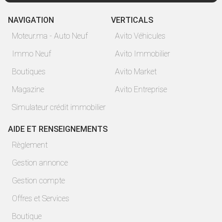
NAVIGATION
VERTICALS
Moteur.ma - Auto Neuf
Avito Véhicules
Immo Neuf
Avito Immobilier
Boutiques
Avito Market
Magazine
Avito Entreprise
Simulateur crédit immobilier
AIDE ET RENSEIGNEMENTS
Règlement
Gestion annonce
Gestion compte
Offres et Services
Boutique