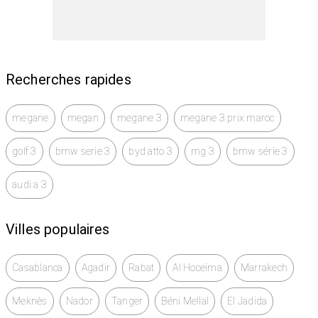
Recherches rapides
megane
megan
megane 3
megane 3 prix maroc
golf 3
bmw serie 3
byd atto 3
mg 3
bmw série 3
audi a 3
Villes populaires
Casablanca
Agadir
Rabat
Al Hoceïma
Marrakech
Meknès
Nador
Tanger
Béni Mellal
El Jadida