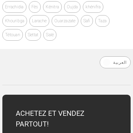
Errachidia
Fès
Kénitra
Oujda
khénifra
Khouribga
Larache
Ouarzazate
Safi
Taza
Tétouan
Settat
Salé
العربية
ACHETEZ ET VENDEZ
PARTOUT!