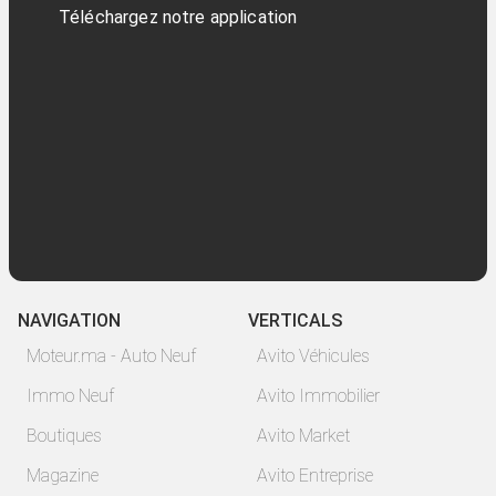
Téléchargez notre application
NAVIGATION
VERTICALS
Moteur.ma - Auto Neuf
Avito Véhicules
Immo Neuf
Avito Immobilier
Boutiques
Avito Market
Magazine
Avito Entreprise