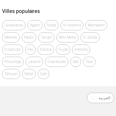
Villes populaires
Casablanca
Agadir
Rabat
Al Hoceïma
Marrakech
Meknès
Nador
Tanger
Béni Mellal
El Jadida
Errachidia
Fès
Kénitra
Oujda
khénifra
Khouribga
Larache
Ouarzazate
Safi
Taza
Tétouan
Settat
Salé
العربية