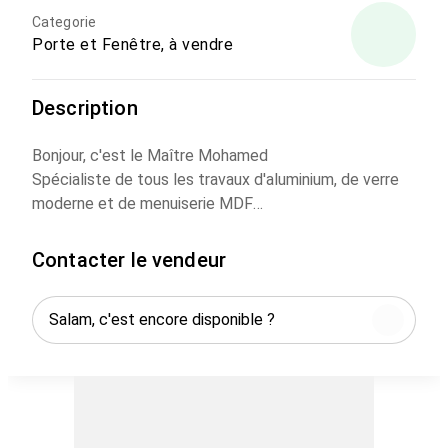
Categorie
Porte et Fenêtre, à vendre
Description
Bonjour, c'est le Maître Mohamed
Spécialiste de tous les travaux d'aluminium, de verre
moderne et de menuiserie MDF
Mes services :
Contacter le vendeur
- Cuisines modernes de tous types
- Placards pour chambres et murs
- Fenêtres en aluminium et baies vitrées
- Parois de douche et façades vitrées
- Réparation et maintenance
Je travaille avec une haute qualité et des matériaux
excellents. Visite et prise de mesures gratuites à