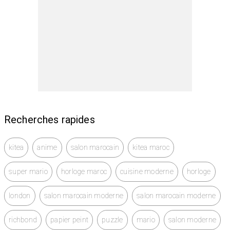
Agadir et ses environs.
Pour le maître qui respecte son temps et le temps du
client.
Recherches rapides
kitea
anime
salon marocain
kitea maroc
super mario
horloge maroc
cuisine moderne
horloge
london
salon marocain moderne
salon marocain moderne
richbond
papier peint
puzzle
mario
salon moderne