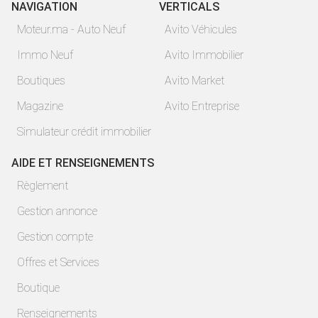
NAVIGATION
VERTICALS
Moteur.ma - Auto Neuf
Avito Véhicules
Immo Neuf
Avito Immobilier
Boutiques
Avito Market
Magazine
Avito Entreprise
Simulateur crédit immobilier
AIDE ET RENSEIGNEMENTS
Règlement
Gestion annonce
Gestion compte
Offres et Services
Boutique
Renseignements