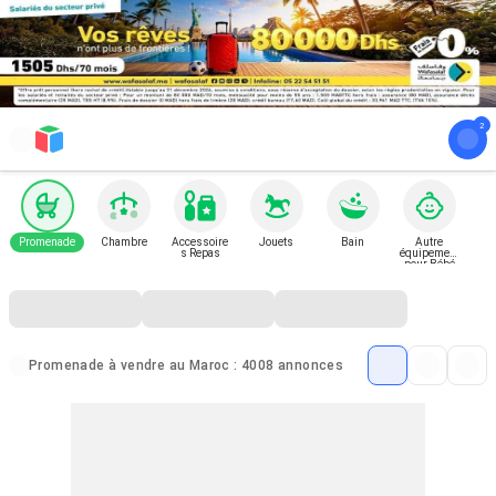
Promenade
Chambre
Accessoire
Jouets
Bain
Autre
s Repas
équipement
pour Bébé
et Enfant
Promenade à vendre au Maroc : 4008 annonces