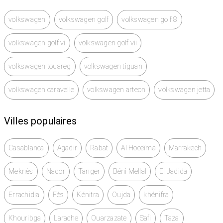
volkswagen
volkswagen golf
volkswagen golf 8
volkswagen golf vi
volkswagen golf vii
volkswagen touareg
volkswagen tiguan
volkswagen caravelle
volkswagen arteon
volkswagen jetta
Villes populaires
Casablanca
Agadir
Rabat
Al Hoceïma
Marrakech
Meknès
Nador
Tanger
Béni Mellal
El Jadida
Errachidia
Fès
Kénitra
Oujda
khénifra
Khouribga
Larache
Ouarzazate
Safi
Taza