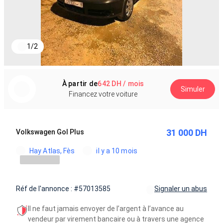
1
/
2
À partir de
642 DH / mois
Simuler
Financez votre voiture
31 000 DH
Volkswagen Gol Plus
Hay Atlas, Fès
il y a 10 mois
Réf de l'annonce : #57013585
Signaler un abus
Il ne faut jamais envoyer de l’argent à l’avance au
vendeur par virement bancaire ou à travers une agence