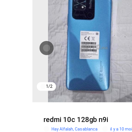
1
/
2
redmi 10c 128gb n9i
Hay Alfalah, Casablanca
il y a 10 mo