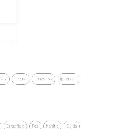
te 7
iphone
huawei y7
iphone xr
Errachidia
Fès
Kénitra
Oujda