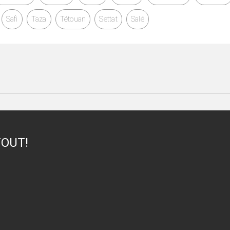
Safi
Taza
Tétouan
Settat
Salé
TOUT!