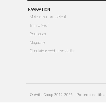
NAVIGATION
Moteur.ma - Auto Neuf
Immo Neuf
Boutiques
Magazine
Simulateur crédit immobilier
©
Avito Group 2012-2026
Protection utilisa