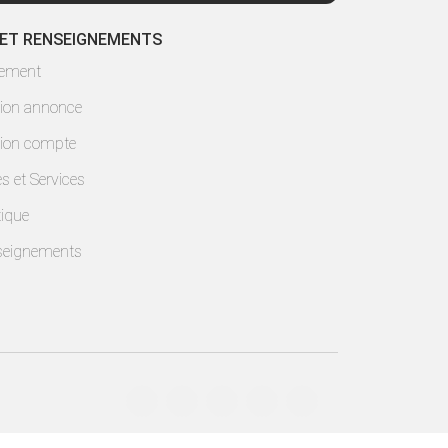
 ET RENSEIGNEMENTS
lement
ion annonce
ion compte
es et Services
ique
seignements