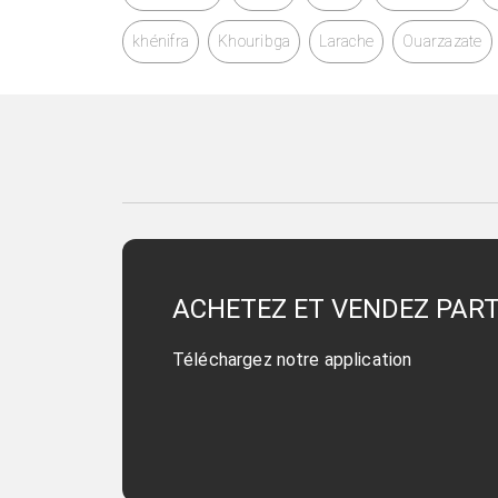
khénifra
Khouribga
Larache
Ouarzazate
ACHETEZ ET VENDEZ PAR
Téléchargez notre application