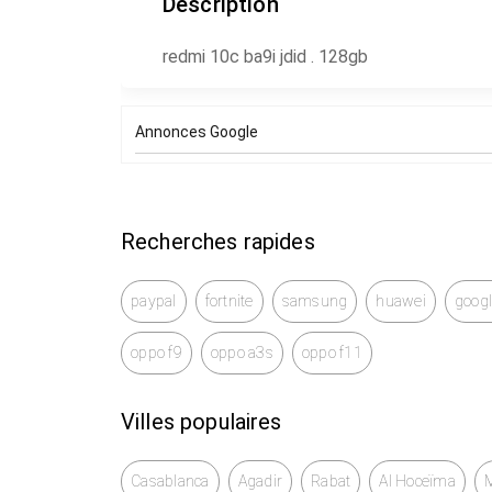
Description
redmi 10c ba9i jdid . 128gb
Annonces Google
Recherches rapides
paypal
fortnite
samsung
huawei
googl
oppo f9
oppo a3s
oppo f11
Villes populaires
Casablanca
Agadir
Rabat
Al Hoceïma