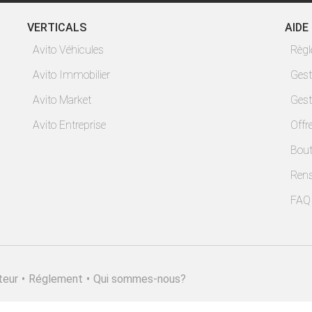
VERTICALS
AIDE
Avito Véhicules
Règ
Avito Immobilier
Gest
Avito Market
Gest
Avito Entreprise
Offr
Bout
Ren
FAQ
teur
•
Réglement
•
Qui sommes-nous?