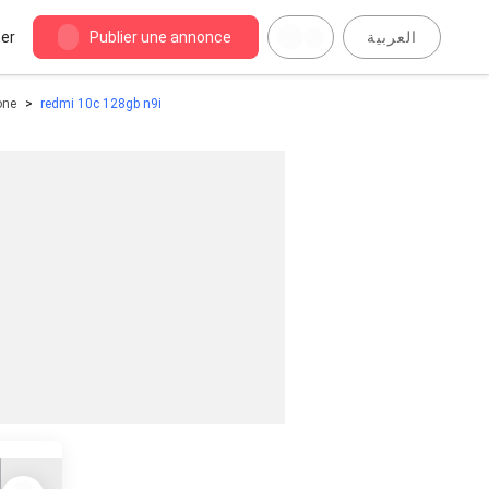
er
Publier une annonce
العربية
one
redmi 10c 128gb n9i