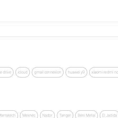
e drive
icloud
gmail connexion
huawei y9
xiaomi redmi no
Marrakech
Meknès
Nador
Tanger
Béni Mellal
El Jadida