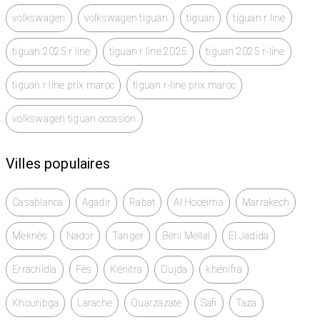
volkswagen
volkswagen tiguan
tiguan
tiguan r line
tiguan 2025 r line
tiguan r line 2025
tiguan 2025 r-line
tiguan r line prix maroc
tiguan r-line prix maroc
volkswagen tiguan occasion
Villes populaires
Casablanca
Agadir
Rabat
Al Hoceïma
Marrakech
Meknès
Nador
Tanger
Béni Mellal
El Jadida
Errachidia
Fès
Kénitra
Oujda
khénifra
Khouribga
Larache
Ouarzazate
Safi
Taza