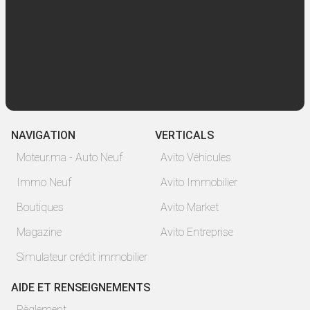
NAVIGATION
VERTICALS
Moteur.ma - Auto Neuf
Avito Véhicules
Immo Neuf
Avito Immobilier
Boutiques
Avito Market
Magazine
Avito Entreprise
Simulateur crédit immobilier
AIDE ET RENSEIGNEMENTS
Règlement