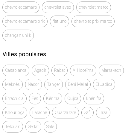
chevrolet camaro
chevrolet aveo
chevrolet maroc
chevrolet camaro prix
fiat uno
chevrolet prix maroc
changan uni k
Villes populaires
Casablanca
Agadir
Rabat
Al Hoceïma
Marrakech
Meknès
Nador
Tanger
Béni Mellal
El Jadida
Errachidia
Fès
Kénitra
Oujda
khénifra
Khouribga
Larache
Ouarzazate
Safi
Taza
Tétouan
Settat
Salé