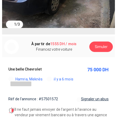
1
/
3
À partir de
1555 DH / mois
Simuler
Financez votre voiture
75 000 DH
Une belle Chevrolet
Hamria, Meknès
il y a 6 mois
Réf de l'annonce : #57501572
Signaler un abus
Il ne faut jamais envoyer de l’argent à l’avance au
vendeur par virement bancaire ou à travers une agence