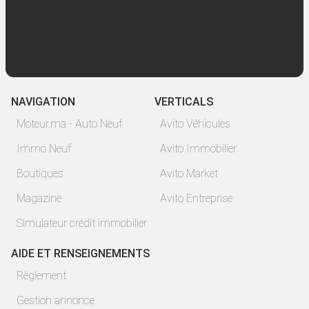
NAVIGATION
VERTICALS
Moteur.ma - Auto Neuf
Avito Véhicules
Immo Neuf
Avito Immobilier
Boutiques
Avito Market
Magazine
Avito Entreprise
Simulateur crédit immobilier
AIDE ET RENSEIGNEMENTS
Règlement
Gestion annonce