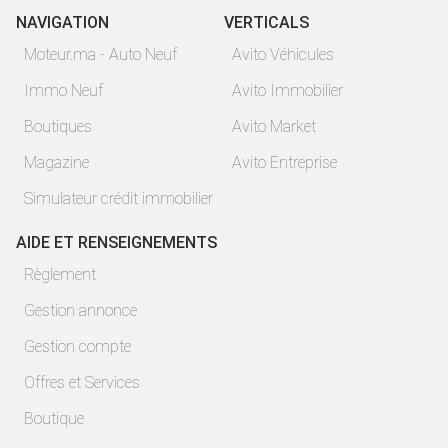
NAVIGATION
VERTICALS
Moteur.ma - Auto Neuf
Avito Véhicules
Immo Neuf
Avito Immobilier
Boutiques
Avito Market
Magazine
Avito Entreprise
Simulateur crédit immobilier
AIDE ET RENSEIGNEMENTS
Règlement
Gestion annonce
Gestion compte
Offres et Services
Boutique