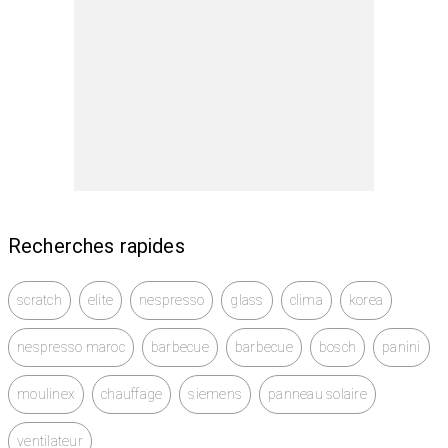
Recherches rapides
scratch
elite
nespresso
glass
clima
korea
nespresso maroc
barbecue
barbecue
bosch
panini
moulinex
chauffage
siemens
panneau solaire
ventilateur