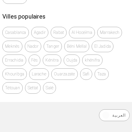
Villes populaires
Casablanca
Agadir
Rabat
Al Hoceïma
Marrakech
Meknès
Nador
Tanger
Béni Mellal
El Jadida
Errachidia
Fès
Kénitra
Oujda
khénifra
Khouribga
Larache
Ouarzazate
Safi
Taza
Tétouan
Settat
Salé
العربية