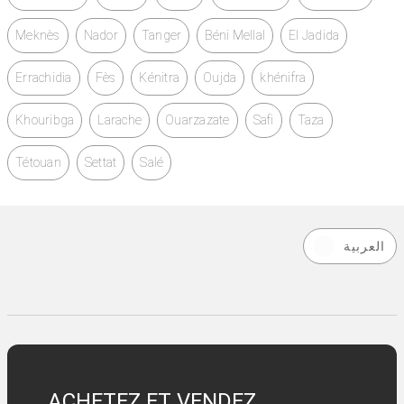
Meknès
Nador
Tanger
Béni Mellal
El Jadida
Errachidia
Fès
Kénitra
Oujda
khénifra
Khouribga
Larache
Ouarzazate
Safi
Taza
Tétouan
Settat
Salé
العربية
ACHETEZ ET VENDEZ