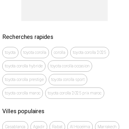
Recherches rapides
toyota
toyota corolla
corolla
toyota corolla 2025
toyota corolla hybride
toyota corolla occasion
toyota corolla prestige
toyota corolla sport
toyota corolla maroc
toyota corolla 2025 prix maroc
Villes populaires
Casablanca
Agadir
Rabat
Al Hoceïma
Marrakech