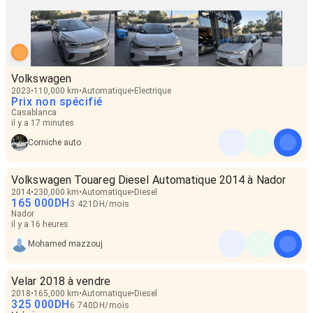
Volkswagen
2023
110,000 km
Automatique
Electrique
Prix non spécifié
Casablanca
il y a 17 minutes
Corniche auto
Volkswagen Touareg Diesel Automatique 2014 à Nador
2014
230,000 km
Automatique
Diesel
165 000
DH
3 421
DH
/
mois
Nador
il y a 16 heures
Mohamed mazzouj
Velar 2018 à vendre
2018
165,000 km
Automatique
Diesel
325 000
DH
6 740
DH
/
mois