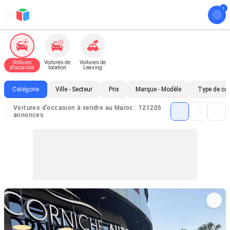
Voitures
Voitures de
Voitures de
d'occasion
location
Leasing
Catégorie
Ville - Secteur
Prix
Marque - Modèle
Type de ca
Voitures d'occasion à vendre au Maroc : 121205
annonces