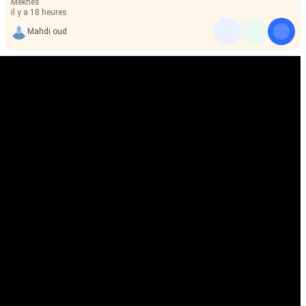
Meknès
il y a 18 heures
Mahdi oud