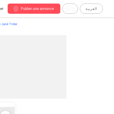
er
Publier une annonce
العربية
 Jané Trider