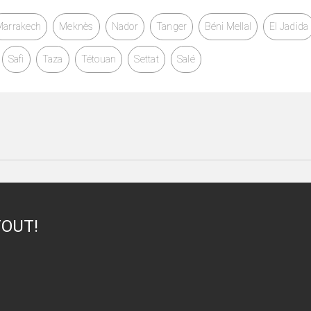
Marrakech
Meknès
Nador
Tanger
Béni Mellal
El Jadida
Safi
Taza
Tétouan
Settat
Salé
TOUT!