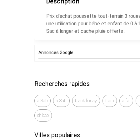
Description
Prix d’achat poussette tout-terrain 3 roues
une utilisation pour bébé et enfant de 0 à
Sac à langer et cache pluie offerts .
Annonces Google
Recherches rapides
al3ab
al3ab
black friday
train
atfal
chicco
Villes populaires