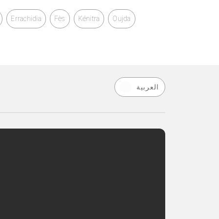
Errachidia
Fès
Kénitra
Oujda
العربية