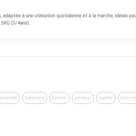
, adaptée à une utilisation quotidienne et à la marche, idéale po
 15KG (3/4ans).
poussette
balancoire
biberon
jumeaux
sucette
maxi co