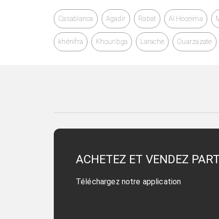
Casablanca
Agadir
Rabat
Al Hoceïma
khénifra
Khouribga
Larache
Ouarzazate
ACHETEZ ET VENDEZ PAR
Téléchargez notre application