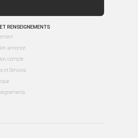
 ET RENSEIGNEMENTS
lement
ion annonce
ion compte
es et Services
ique
seignements