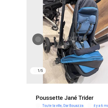
1
/
5
Poussette Jané Trider
Toute la ville, Dar Bouazza
il y a 6 m