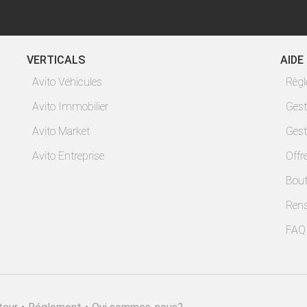
VERTICALS
AIDE
Avito Véhicules
Règ
Avito Immobilier
Gest
Avito Market
Gest
Avito Entreprise
Offr
Bout
Ren
FAQ