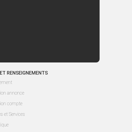
 ET RENSEIGNEMENTS
lement
ion annonce
ion compte
es et Services
ique