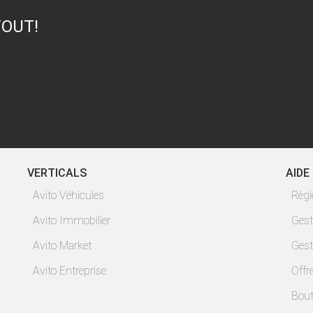
TOUT!
VERTICALS
AIDE
Avito Véhicules
Règ
Avito Immobilier
Gest
Avito Market
Gest
Avito Entreprise
Offr
Bout