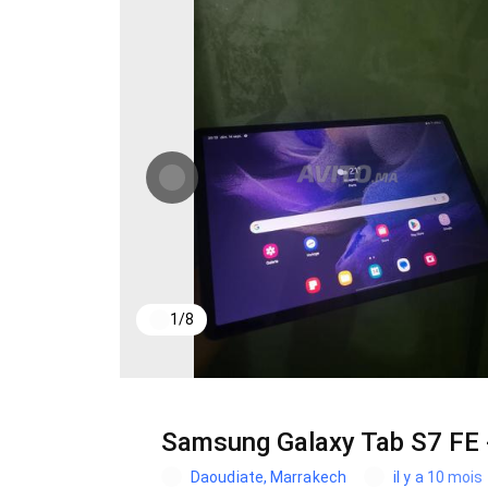
1
/
8
Samsung Galaxy Tab S7 FE 
Daoudiate, Marrakech
il y a 10 mois