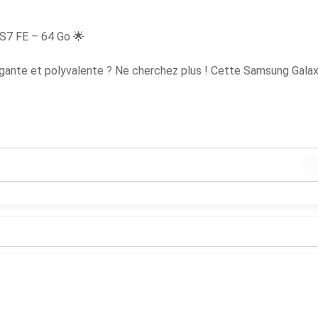
S7 FE – 64 Go 🌟
égante et polyvalente ? Ne cherchez plus ! Cette Samsung Gala
étudier ou se divertir.
s films, séries et jeux avec des couleurs éclatantes et une fluid
utes vos applications, photos et documents, extensible via cart
s notes, dessiner ou naviguer avec précision (original de chez
issement, parfait pour le travail et le divertissement.