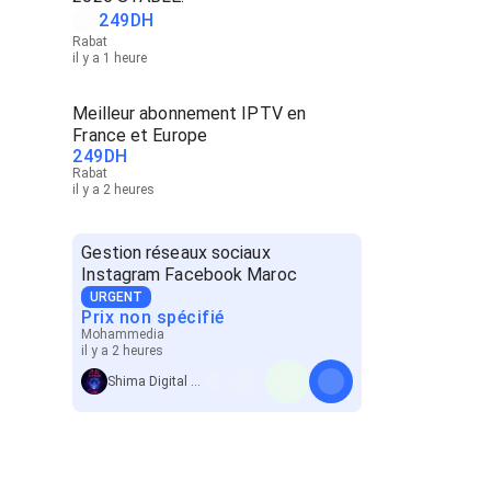
249
DH
Rabat
il y a 1 heure
Meilleur abonnement IPTV en
France et Europe
249
DH
Rabat
il y a 2 heures
Gestion réseaux sociaux
Instagram Facebook Maroc
URGENT
Prix non spécifié
Mohammedia
il y a 2 heures
Shima Digital Partner