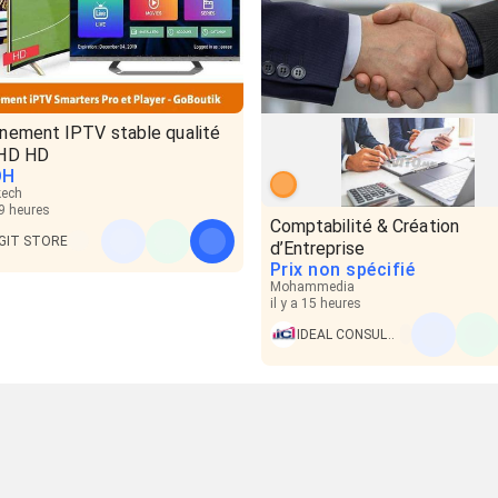
nement IPTV stable qualité
HD HD
DH
kech
19 heures
Comptabilité & Création
IGIT STORE
d’Entreprise
Prix non spécifié
Mohammedia
il y a 15 heures
IDEAL CONSULTING FIDUCIAIRE