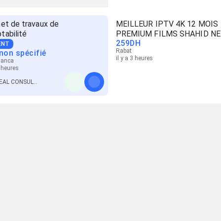
net de travaux de
MEILLEUR IPTV 4K 12 MOIS
tabilité
PREMIUM FILMS SHAHID NE
259
DH
ENT
Rabat
 non spécifié
il y a 3 heures
lanca
2 heures
IDEAL CONSULTING FIDUCIAIRE