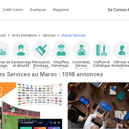
Se Connect
Crédit Conso
Boutiques
Magazine
ueil
Avito Entreprise
Services
Autres Services
es de
Gardiennage
Rénovation,
Chauffeur,
Cuisinières,
Coiffure et
Infirmier e
age,
et Sécurité
Bricolage,
Déménagem
Serveur,
Esthétique
Kinésithér
nous
Travaux de
ent,
Barman
ute
maison et
Transport de
Autres Services au Maroc : 1098 annonces
jardin
marchandise