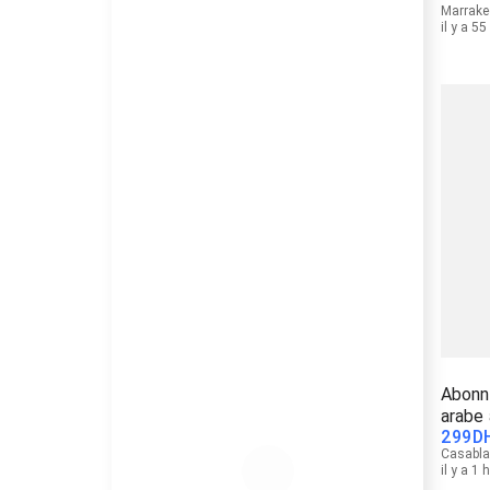
Marrake
il y a 5
Abonn
arabe
299
D
Casabl
il y a 1 