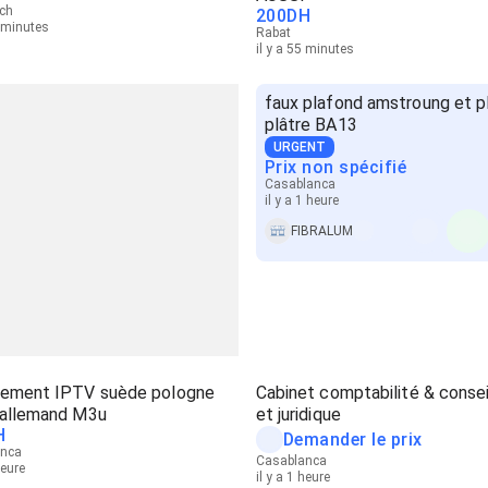
ch
200
DH
5 minutes
Rabat
il y a 55 minutes
faux plafond amstroung et p
plâtre BA13
URGENT
Prix non spécifié
Casablanca
il y a 1 heure
FIBRALUM
ement IPTV suède pologne
Cabinet comptabilité & conseil
 allemand M3u
et juridique
H
Demander le prix
anca
Casablanca
heure
il y a 1 heure