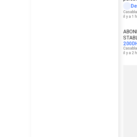
De
Casabl
il y a 1 
ABON
STABL
200
D
Casabl
il y a 2 