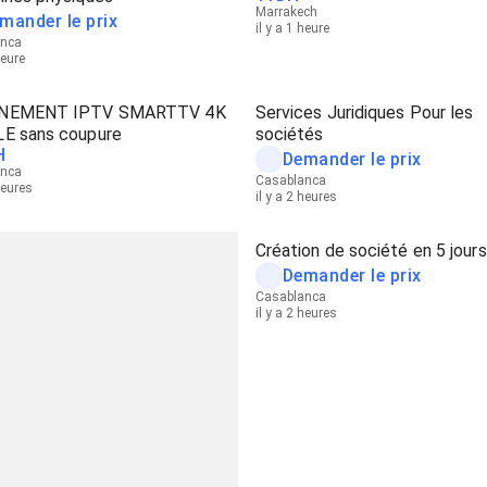
Marrakech
mander le prix
il y a 1 heure
anca
heure
NEMENT IPTV SMARTTV 4K
Services Juridiques Pour les
E sans coupure
sociétés
H
Demander le prix
anca
Casablanca
heures
il y a 2 heures
Création de société en 5 jours
Demander le prix
Casablanca
il y a 2 heures