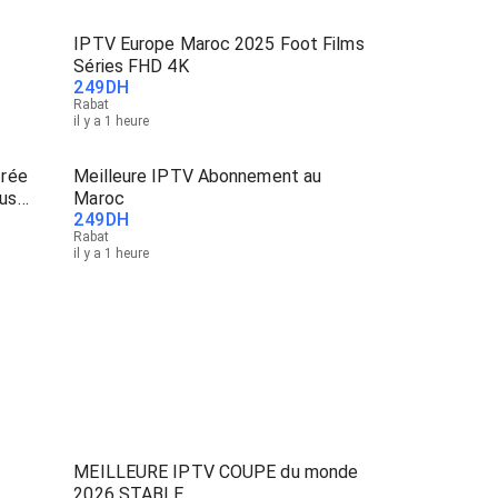
IPTV Europe Maroc 2025 Foot Films
Séries FHD 4K
249
DH
Rabat
il y a 1 heure
trée
Meilleure IPTV Abonnement au
us
Maroc
249
DH
Rabat
il y a 1 heure
MEILLEURE IPTV COUPE du monde
2026 STABLE.