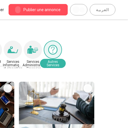
er
Publier une annonce
العربية
t
Services
Services
Autres
ape
Informatique
Administratif
Services
et réparation
, Financier,
Juridique