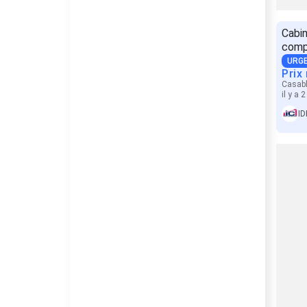
Cabi
comp
URG
Prix
Casab
il y a 