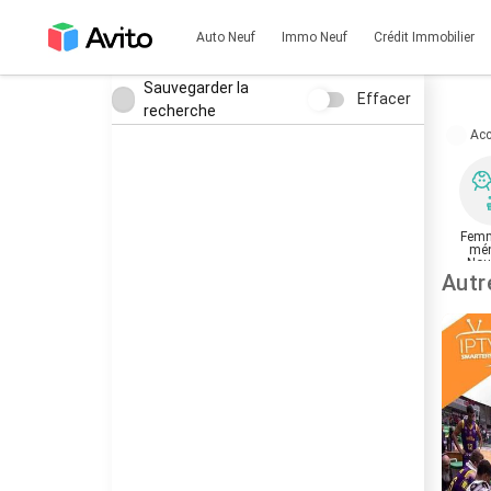
Auto Neuf
Immo Neuf
Crédit Immobilier
Sauvegarder la
Effacer
recherche
Acc
Femm
mén
Nou