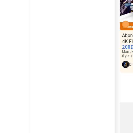
Abon
4K F
200
Marra
il y a 
D