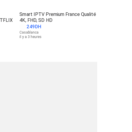
Smart IPTV Premium France Qualité
TFLIX
4K, FHD, SD HD
249
DH
Casablanca
il y a 3 heures