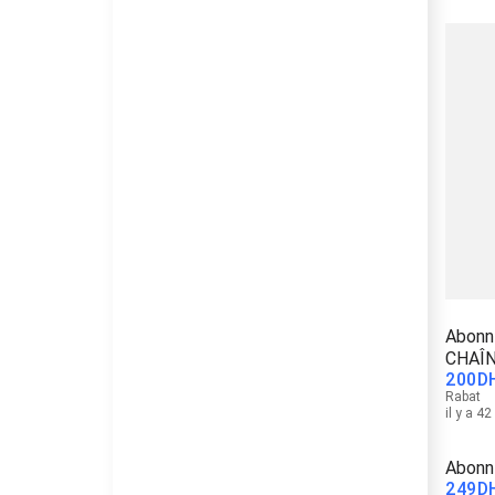
Abonn
CHAÎN
200
D
Rabat
il y a 4
Abonn
249
D