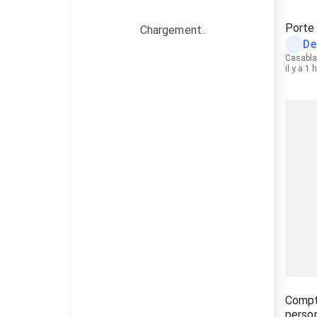
Porte
Chargement..
De
Casabl
il y a 1 
Compta
perso