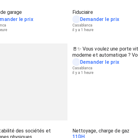
 de garage
Fiduciaire
mander le prix
Demander le prix
anca
Casablanca
heure
il y a 1 heure
🚪✨ Vous voulez une porte vi
moderne et automatique ? Vo
l'avez
Demander le prix
Casablanca
il y a 1 heure
bilité des sociétés et
Nettoyage, charge de gaz
11
DH
nnes physiques