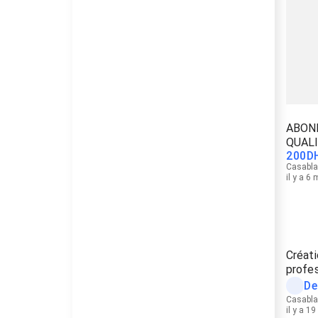
ABON
QUALI
200
D
Casabl
il y a 6
Créati
profes
De
Casabl
il y a 1