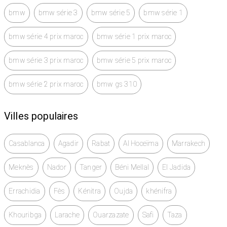
bmw
bmw série 3
bmw série 5
bmw série 1
bmw série 4 prix maroc
bmw série 1 prix maroc
bmw série 3 prix maroc
bmw série 5 prix maroc
bmw série 2 prix maroc
bmw gs 310
Villes populaires
Casablanca
Agadir
Rabat
Al Hoceïma
Marrakech
Meknès
Nador
Tanger
Béni Mellal
El Jadida
Errachidia
Fès
Kénitra
Oujda
khénifra
Khouribga
Larache
Ouarzazate
Safi
Taza