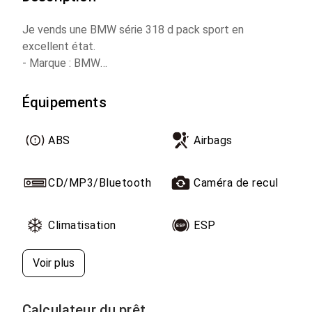
Je vends une BMW série 318 d pack sport en
excellent état.
- Marque : BMW
- Modèle : Série 3
- Année-Modèle : 2020
Équipements
- Kilométrage : 119 000 km
- Puissance fiscale : 8 CV
ABS
Airbags
- Carburant : Diesel sans adblue
- Boîte de vitesses : Automatique
- Origine : WW au Maroc
CD/MP3/Bluetooth
Caméra de recul
- Première main : Oui
- Jantes aluminium
Climatisation
ESP
- Airbags
- Climatisation
Voir plus
- Système de navigation GPS
- Sièges cuir
- Radar et caméra de recul
Calculateur du prêt