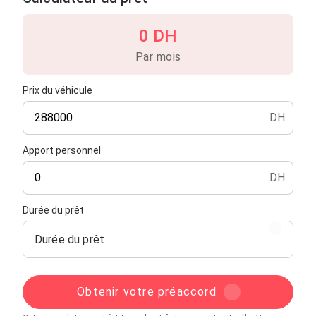
- Vitres électriques
- ABS, ESP
0 DH
- Régulateur et limiteur de vitesse
- Lecteur CD MP3 Bluetooth
Par mois
- Ordinateur de bord
- Verrouillage centralisé à distance
Prix du véhicule
- 5 portes
DH
Contactez-moi pour plus d'informations.
Apport personnel
DH
Durée du prêt
Durée du prêt
Obtenir votre préaccord