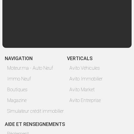
NAVIGATION
VERTICALS
Moteur.ma - Auto Neuf
Avito Véhicules
Immo Neuf
Avito Immobilier
Boutiques
Avito Market
Magazine
Avito Entreprise
Simulateur crédit immobilier
AIDE ET RENSEIGNEMENTS
Règlement