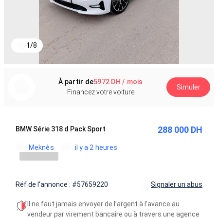
1
/
8
À partir de
5972 DH / mois
Simuler
Financez votre voiture
288 000 DH
BMW Série 318 d Pack Sport
Meknès
il y a 2 heures
Réf de l'annonce : #57659220
Signaler un abus
Il ne faut jamais envoyer de l’argent à l’avance au
vendeur par virement bancaire ou à travers une agence