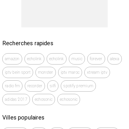
Recherches rapides
amazon
echolink
echolink
music
forever
alexa
iptv bein sport
monster
iptv maroc
xtream iptv
radio fm
recorder
silfi
spotify premium
adidas 2017
echosonic
echosonic
Villes populaires