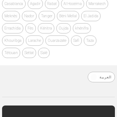
Casablanca
Agadir
Rabat
Al Hoceïma
Marrakech
Meknès
Nador
Tanger
Béni Mellal
El Jadida
Errachidia
Fès
Kénitra
Oujda
khénifra
Khouribga
Larache
Ouarzazate
Safi
Taza
Tétouan
Settat
Salé
العربية