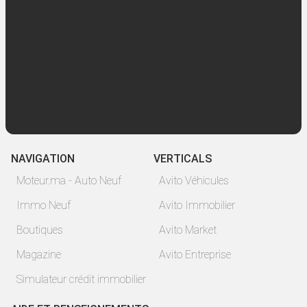
NAVIGATION
VERTICALS
Moteur.ma - Auto Neuf
Avito Véhicules
Immo Neuf
Avito Immobilier
Boutiques
Avito Market
Magazine
Avito Entreprise
Simulateur crédit immobilier