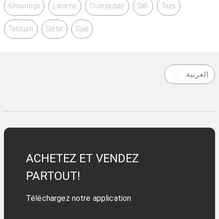
Khouribga
Larache
Ouarzazate
Safi
Taza
Tétouan
Settat
Salé
العربية
ACHETEZ ET VENDEZ
PARTOUT!
Téléchargez notre application