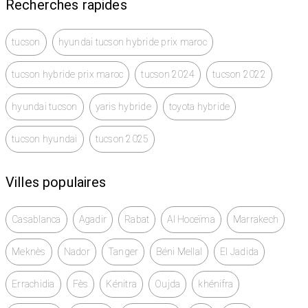
Recherches rapides
tucson
hyundai tucson hybride prix maroc
tucson hybride prix maroc
tucson 2024
tucson 2022
hyundai tucson
yaris hybride
toyota hybride
tucson hyundai
tucson 2025
Villes populaires
Casablanca
Agadir
Rabat
Al Hoceïma
Marrakech
Meknès
Nador
Tanger
Béni Mellal
El Jadida
Errachidia
Fès
Kénitra
Oujda
khénifra