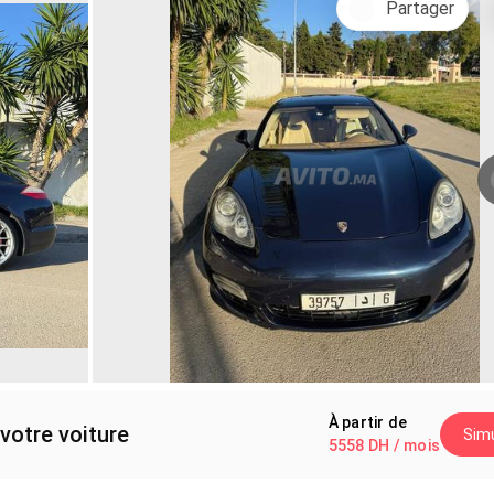
Partager
À partir de
votre voiture
Simu
5558 DH / mois