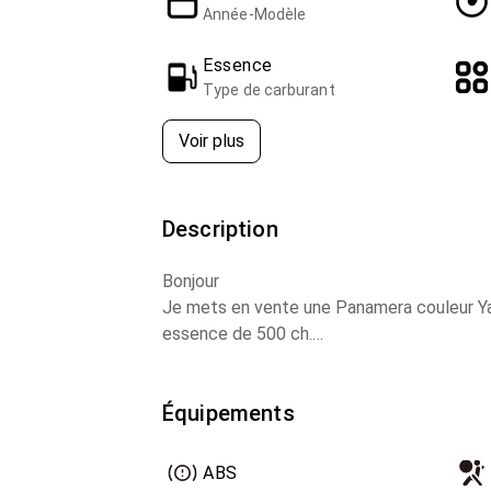
Année-Modèle
Essence
Type de carburant
Voir plus
Description
Bonjour
Je mets en vente une Panamera couleur Yach
essence de 500 ch.
Cette voiture conserve un état plus que c
Sa conduite est particulièrement agréable
Équipements
Voici quelques unes de ses caractéristique
* Transmission PDK 7 rapports
ABS