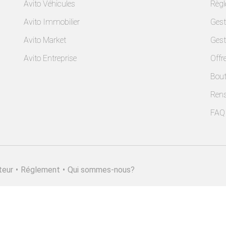
Avito Véhicules
Règ
Avito Immobilier
Gest
Avito Market
Gest
Avito Entreprise
Offr
Bout
Ren
FAQ
teur
•
Réglement
•
Qui sommes-nous?