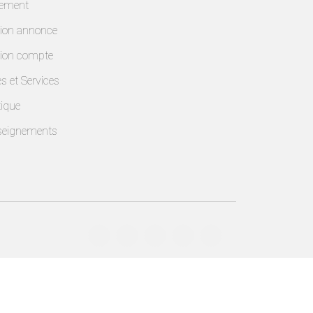
lement
ion annonce
ion compte
es et Services
ique
seignements