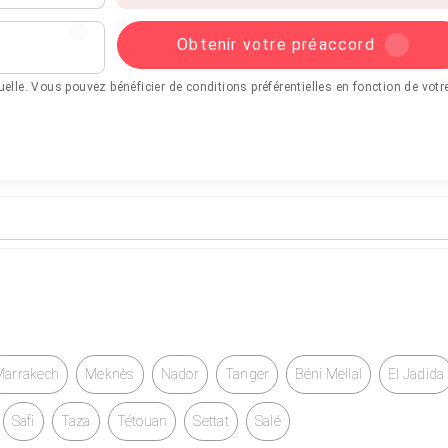
Obtenir votre préaccord
tuelle. Vous pouvez bénéficier de conditions préférentielles en fonction de votr
Marrakech
Meknès
Nador
Tanger
Béni Mellal
El Jadida
Safi
Taza
Tétouan
Settat
Salé