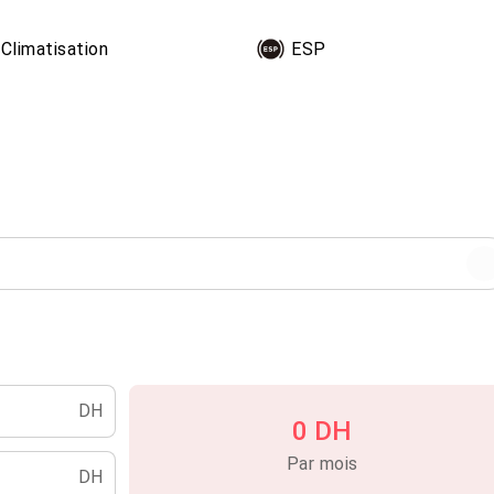
SM
Climatisation
ESP
entilés
)
DH
se
0 DH
Par mois
DH