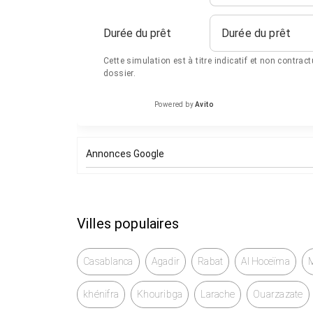
* Sorties d’échappement sport
* Climatisation 4 zones
Durée du prêt
Durée du prêt
* Stores arrière électriques
* Caméra de recul
Cette simulation est à titre indicatif et non contrac
* Bluetooth
dossier.
* Chargeur CD/DVD
Powered by
Avito
La voiture est disponible à Tanger
Annonces Google
Prix négociable devant la voiture
Acheteurs sérieux SVP
Merci
Villes populaires
Casablanca
Agadir
Rabat
Al Hoceïma
khénifra
Khouribga
Larache
Ouarzazate