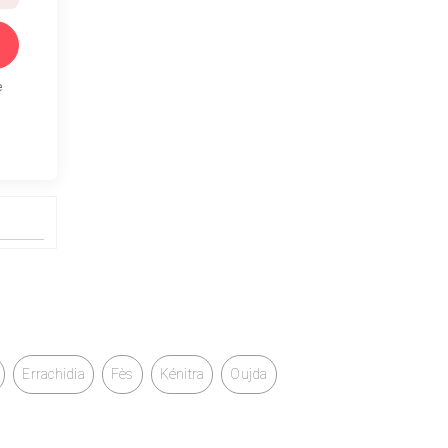
e
Errachidia
Fès
Kénitra
Oujda