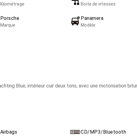
Kilométrage
Boite de vitesses
Porsche
Panamera
Marque
Modèle
ting Blue, intérieur cuir deux tons, avec une motorisation bitu
orrect et ne demande aucune réparation.
 avec des sensations dignes d’un coupé de la marque.
s:
Airbags
CD/MP3/Bluetooth