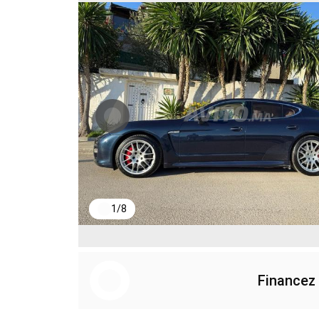
1
/
8
Financez 