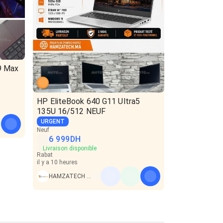
9 Max
HP EliteBook 640 G11 Ultra5
135U 16/512 NEUF
URGENT
Neuf
6 999
DH
Livraison disponible
Rabat
il y a 10 heures
HAMZATECH PC