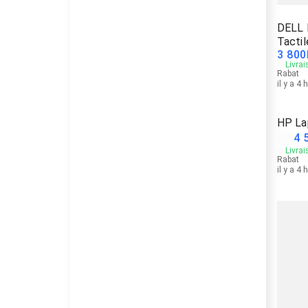
DELL 
Tactil
3 800
Livrai
Rabat
il y a 4 
HP La
4 
Livrai
Rabat
il y a 4 