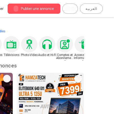
er
Publier une annonce
العربية
bles
es
Télévisions
Photo-Video
Audio et Hi-Fi
Comptes et
Accessoires
Autres
Abonnement
Informatique
Matériels
s
s
Electroniques
 : 21747 annonces