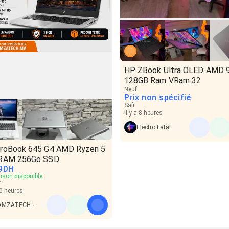
HP ZBook Ultra OLED AMD 
128GB Ram VRam 32
Neuf
Prix non spécifié
Safi
il y a 8 heures
Electro Fatal
roBook 645 G4 AMD Ryzen 5
RAM 256Go SSD
9
DH
aison disponible
r
10 heures
HAMZATECH PC