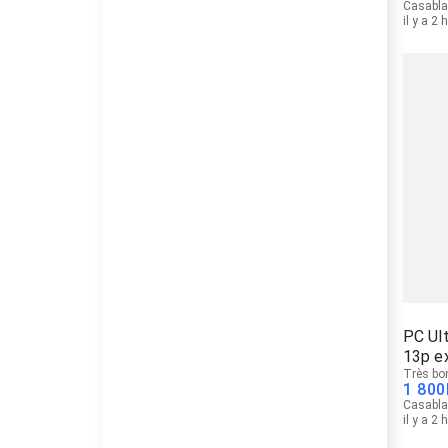
Casabl
il y a 2 
PC Ul
13p ex
Très bo
1 800
Casabl
il y a 2 