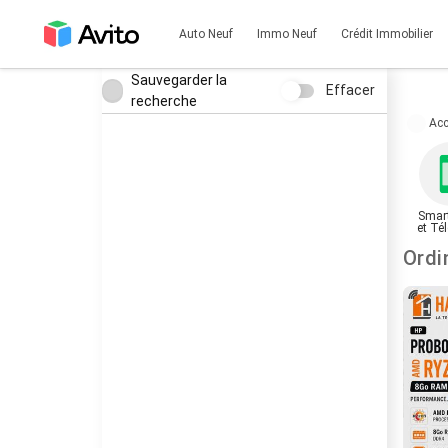
Auto Neuf
Immo Neuf
Crédit Immobilier
Sauvegarder la
Effacer
recherche
Acc
Smar
et Té