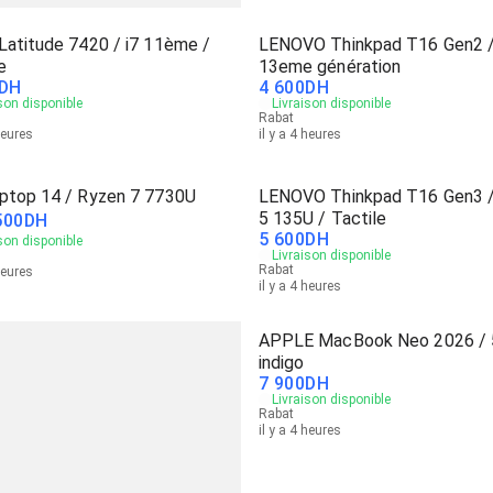
Latitude 7420 / i7 11ème /
LENOVO Thinkpad T16 Gen2 /
e
13eme génération
DH
4 600
DH
son disponible
Livraison disponible
Rabat
heures
il y a 4 heures
ptop 14 / Ryzen 7 7730U
LENOVO Thinkpad T16 Gen3 /
5 135U / Tactile
500
DH
5 600
DH
son disponible
Livraison disponible
Rabat
heures
il y a 4 heures
APPLE MacBook Neo 2026 / 
indigo
7 900
DH
Livraison disponible
Rabat
il y a 4 heures