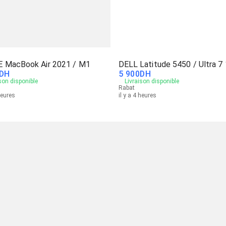
 MacBook Air 2021 / M1
DELL Latitude 5450 / Ultra 7
DH
5 900
DH
son disponible
Livraison disponible
Rabat
heures
il y a 4 heures