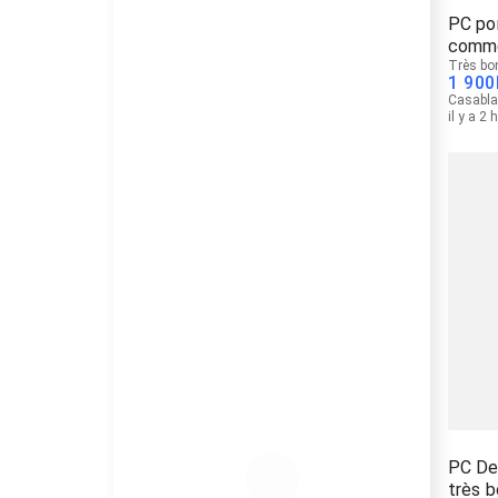
PC por
comme
Très bo
1 900
Casabl
il y a 2 
PC De
très b