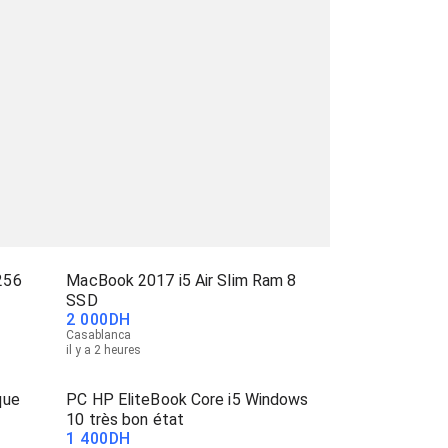
256
MacBook 2017 i5 Air Slim Ram 8
SSD
2 000
DH
Casablanca
il y a 2 heures
que
PC HP EliteBook Core i5 Windows
10 très bon état
1 400
DH