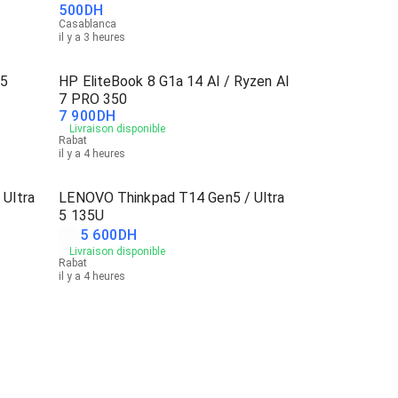
500
DH
Casablanca
il y a 3 heures
 5
HP EliteBook 8 G1a 14 AI / Ryzen AI
7 PRO 350
7 900
DH
Livraison disponible
Rabat
il y a 4 heures
Ultra
LENOVO Thinkpad T14 Gen5 / Ultra
5 135U
5 600
DH
Livraison disponible
Rabat
il y a 4 heures