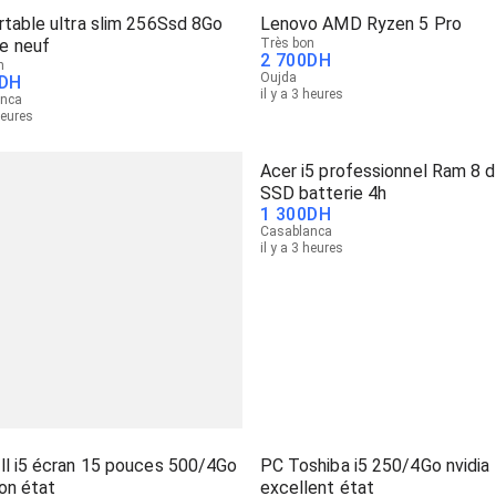
table ultra slim 256Ssd 8Go
Lenovo AMD Ryzen 5 Pro
 neuf
Très bon
2 700
DH
n
Oujda
DH
il y a 3 heures
anca
heures
Acer i5 professionnel Ram 8 
SSD batterie 4h
1 300
DH
Casablanca
il y a 3 heures
ll i5 écran 15 pouces 500/4Go
PC Toshiba i5 250/4Go nvidia
on état
excellent état