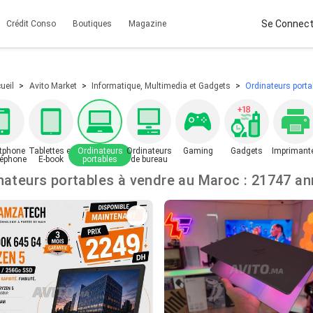
Se Connect
Crédit Conso
Boutiques
Magazine
ueil
Avito Market
Informatique, Multimedia et Gadgets
Ordinateurs porta
tphone
Tablettes et
Ordinateurs
Ordinateurs
Gaming
Gadgets
Imprimant
léphone
E-book
portables
de bureau
Ordinateurs portables à vendre au Maroc