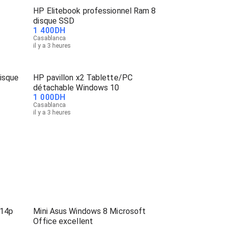
HP Elitebook professionnel Ram 8
disque SSD
1 400
DH
Casablanca
il y a 3 heures
disque
HP pavillon x2 Tablette/PC
détachable Windows 10
1 000
DH
Casablanca
il y a 3 heures
 14p
Mini Asus Windows 8 Microsoft
Office excellent