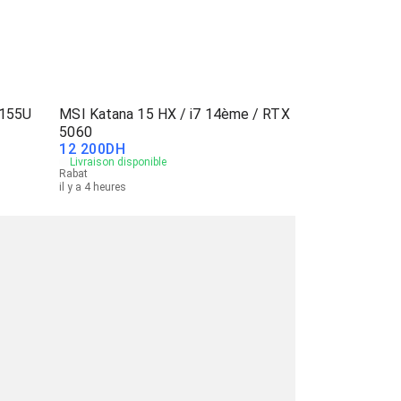
 155U
MSI Katana 15 HX / i7 14ème / RTX
5060
12 200
DH
Livraison disponible
Rabat
il y a 4 heures