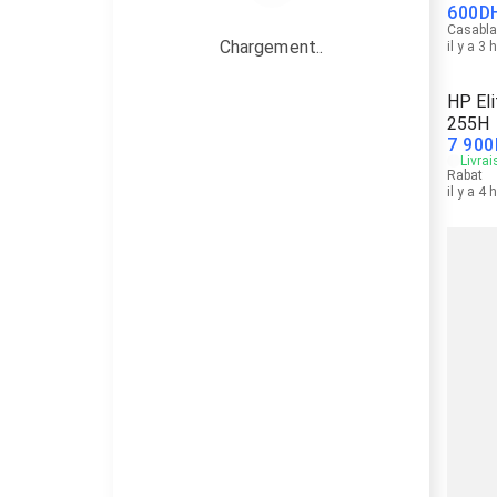
600
D
Casabl
Chargement..
il y a 3 
HP Eli
255H
7 900
Livrai
Rabat
il y a 4 