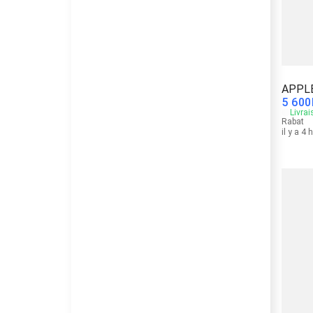
APPLE
5 600
Livrai
Rabat
il y a 4 