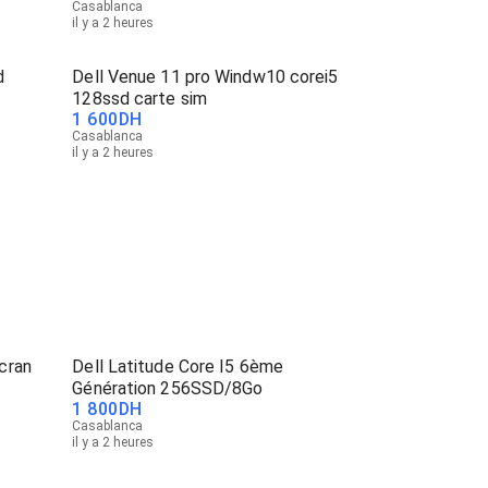
Casablanca
il y a 2 heures
d
Dell Venue 11 pro Windw10 corei5
128ssd carte sim
1 600
DH
Casablanca
il y a 2 heures
cran
Dell Latitude Core I5 6ème
Génération 256SSD/8Go
1 800
DH
Casablanca
il y a 2 heures