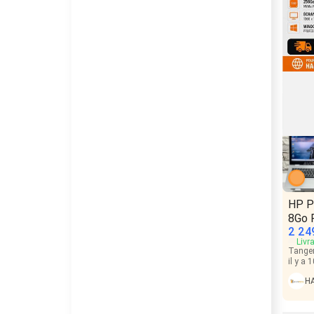
HP P
8Go 
2 24
Livr
Tange
il y a 