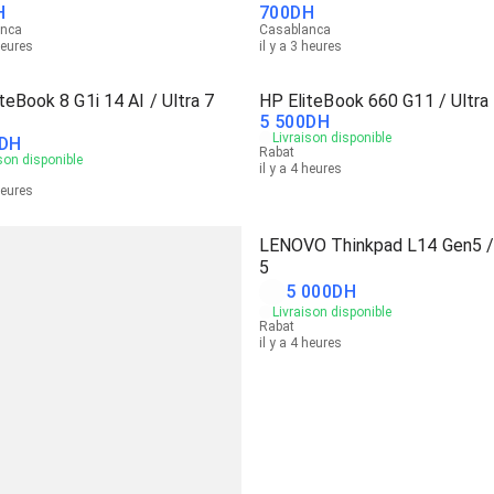
H
700
DH
anca
Casablanca
heures
il y a 3 heures
teBook 8 G1i 14 AI / Ultra 7
HP EliteBook 660 G11 / Ultra
5 500
DH
Livraison disponible
DH
Rabat
son disponible
il y a 4 heures
heures
LENOVO Thinkpad L14 Gen5 / 
5
5 000
DH
Livraison disponible
Rabat
il y a 4 heures