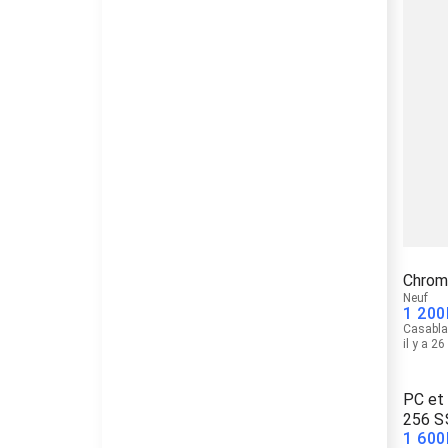
Chrom
Neuf
1 200
Casabl
il y a 2
PC et 
256 S
1 600