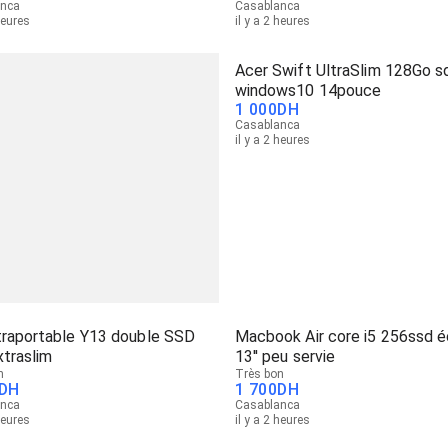
anca
Casablanca
heures
il y a 2 heures
Acer Swift UltraSlim 128Go s
windows10 14pouce
1 000
DH
Casablanca
il y a 2 heures
traportable Y13 double SSD
Macbook Air core i5 256ssd é
traslim
13'' peu servie
n
Très bon
DH
1 700
DH
anca
Casablanca
heures
il y a 2 heures