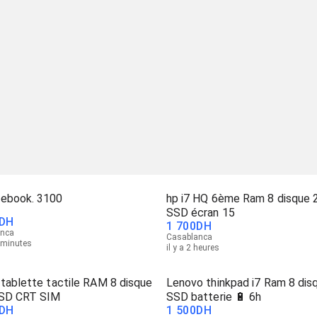
ebook. 3100
hp i7 HQ 6ème Ram 8 disque 
SSD écran 15
DH
1 700
DH
anca
Casablanca
6 minutes
il y a 2 heures
tablette tactile RAM 8 disque
Lenovo thinkpad i7 Ram 8 dis
SD CRT SIM
SSD batterie 🔋 6h
DH
1 500
DH