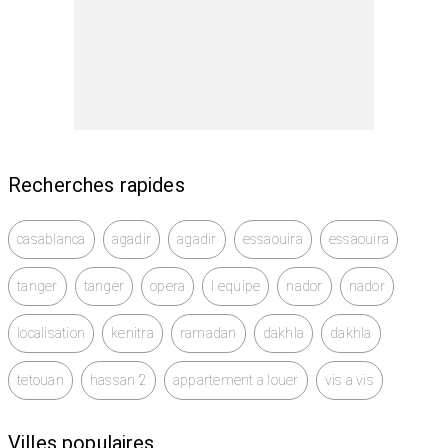
Recherches rapides
casablanca
agadir
agadir
essaouira
essaouira
tanger
tanger
opera
l equipe
nador
nador
localisation
kenitra
ramadan
dakhla
dakhla
tetouan
hassan 2
appartement a louer
vis a vis
Villes populaires