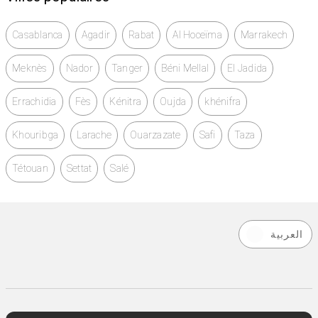
Casablanca
Agadir
Rabat
Al Hoceïma
Marrakech
Meknès
Nador
Tanger
Béni Mellal
El Jadida
Errachidia
Fès
Kénitra
Oujda
khénifra
Khouribga
Larache
Ouarzazate
Safi
Taza
Tétouan
Settat
Salé
العربية