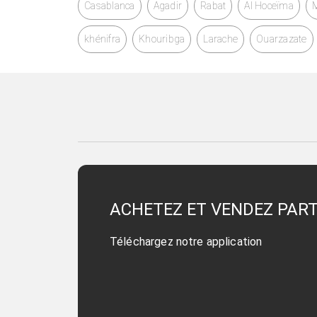
Casablanca
Agadir
Rabat
Al Hoceïma
khénifra
Khouribga
Larache
Ouarzazate
ACHETEZ ET VENDEZ PAR
Téléchargez notre application