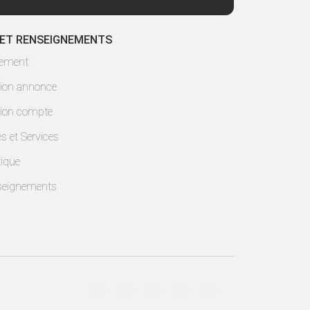
 ET RENSEIGNEMENTS
lement
ion annonce
ion compte
es et Services
ique
seignements