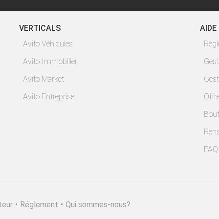
VERTICALS
AIDE
Avito Véhicules
Règ
Avito Immobilier
Gest
Avito Market
Gest
Avito Entreprise
Offr
Bout
Ren
FAQ
teur
•
Réglement
•
Qui sommes-nous?