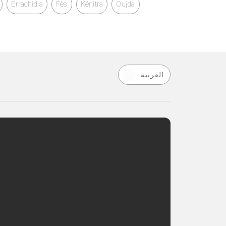
Errachidia
Fès
Kénitra
Oujda
العربية