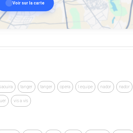
Voir sur la carte
saouira
tanger
tanger
opera
l equipe
nador
nador
ouer
vis a vis