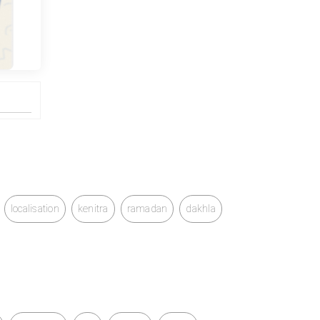
localisation
kenitra
ramadan
dakhla