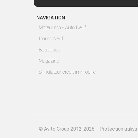
NAVIGATION
Moteur.ma - Auto Neuf
Immo Neuf
Boutiques
Magazine
Simulateur crédit immobilier
©
Avito Group 2012-2026
Protection utilisa