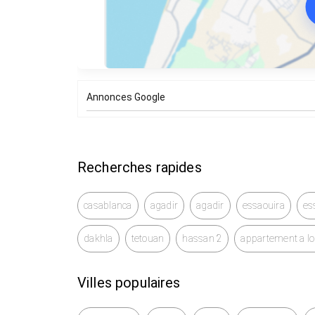
Annonces Google
Recherches rapides
casablanca
agadir
agadir
essaouira
es
dakhla
tetouan
hassan 2
appartement a l
Villes populaires