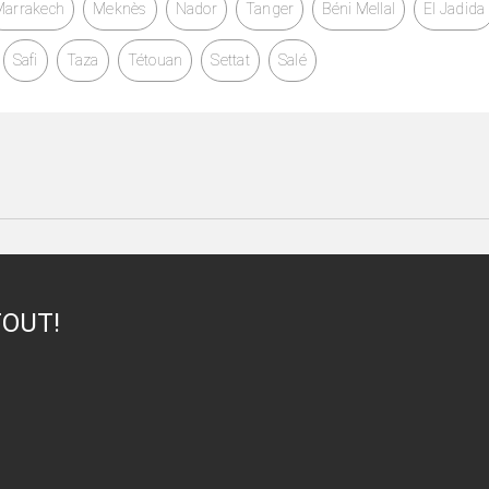
Marrakech
Meknès
Nador
Tanger
Béni Mellal
El Jadida
Safi
Taza
Tétouan
Settat
Salé
TOUT!