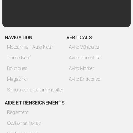
NAVIGATION
VERTICALS
Moteur.ma - Auto Neuf
Avito Véhicules
Immo Neuf
Avito Immobilier
Boutiques
Avito Market
Magazine
Avito Entreprise
Simulateur crédit immobilier
AIDE ET RENSEIGNEMENTS
Règlement
Gestion annonce