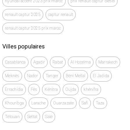
hyundai accent 2023 prix maroc
prix renault captur diesel
renault captur 2025
captur renault
renault captur 2025 prix maroc
Villes populaires
Casablanca
Agadir
Rabat
Al Hoceïma
Marrakech
Meknès
Nador
Tanger
Béni Mellal
El Jadida
Errachidia
Fès
Kénitra
Oujda
khénifra
Khouribga
Larache
Ouarzazate
Safi
Taza
Tétouan
Settat
Salé