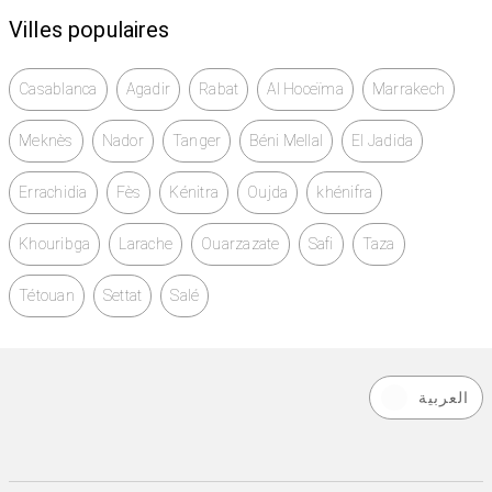
Villes populaires
Casablanca
Agadir
Rabat
Al Hoceïma
Marrakech
Meknès
Nador
Tanger
Béni Mellal
El Jadida
Errachidia
Fès
Kénitra
Oujda
khénifra
Khouribga
Larache
Ouarzazate
Safi
Taza
Tétouan
Settat
Salé
العربية