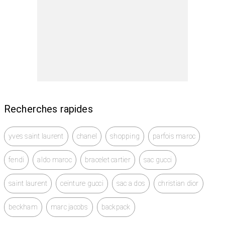
Recherches rapides
yves saint laurent
chanel
shopping
parfois maroc
fendi
aldo maroc
bracelet cartier
sac gucci
saint laurent
ceinture gucci
sac a dos
christian dior
beckham
marc jacobs
backpack