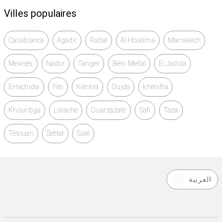
Villes populaires
Casablanca
Agadir
Rabat
Al Hoceïma
Marrakech
Meknès
Nador
Tanger
Béni Mellal
El Jadida
Errachidia
Fès
Kénitra
Oujda
khénifra
Khouribga
Larache
Ouarzazate
Safi
Taza
Tétouan
Settat
Salé
العربية