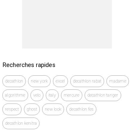
Recherches rapides
decathlon
new york
excel
decathlon rabat
madame
algorithme
velo
italy
mercure
decathlon tanger
respect
ghost
new look
decathlon fes
decathlon kenitra