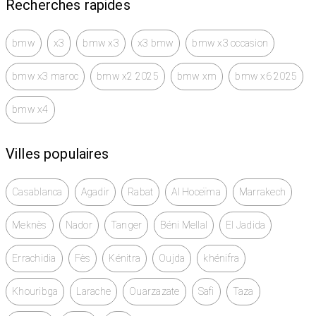
Recherches rapides
bmw
x3
bmw x3
x3 bmw
bmw x3 occasion
bmw x3 maroc
bmw x2 2025
bmw xm
bmw x6 2025
bmw x4
Villes populaires
Casablanca
Agadir
Rabat
Al Hoceïma
Marrakech
Meknès
Nador
Tanger
Béni Mellal
El Jadida
Errachidia
Fès
Kénitra
Oujda
khénifra
Khouribga
Larache
Ouarzazate
Safi
Taza