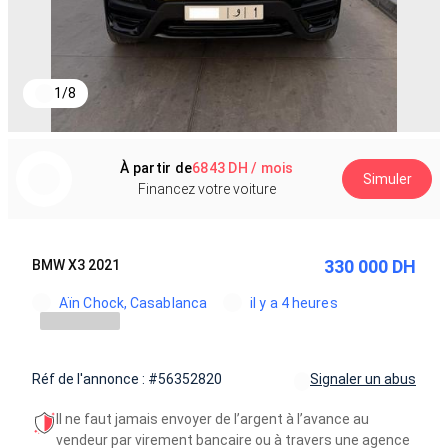
1
/
8
À partir de
6843 DH / mois
Simuler
Financez votre voiture
330 000 DH
BMW X3 2021
Aïn Chock, Casablanca
il y a 4 heures
Réf de l'annonce : #56352820
Signaler un abus
Il ne faut jamais envoyer de l’argent à l’avance au
vendeur par virement bancaire ou à travers une agence