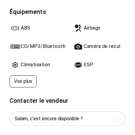
Pour plus d'infos veuillez me contacter. Possible
reprise.
Équipements
ABS
Airbags
CD/MP3/Bluetooth
Caméra de recul
Climatisation
ESP
Voir plus
Contacter le vendeur