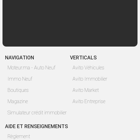
NAVIGATION
VERTICALS
Moteur.ma - Auto Neuf
Avito Véhicules
Immo Neuf
Avito Immobilier
Boutiques
Avito Market
Magazine
Avito Entreprise
Simulateur crédit immobilier
AIDE ET RENSEIGNEMENTS
Règlement